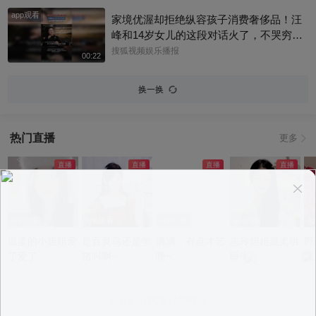
天生自带镜头氛围感～#艾米
app观看
家境优渥却拒绝纵容孩子消费奢侈品！汪
峰和14岁女儿的这段对话火了，不哭穷不
宠溺，把消费边界讲得明明白白，育儿观
搜狐视频娱乐播报
00:22
引人深思
换一换
热门直播
更多
app观看
app观看
app观看
app观看
a
温柔的小姐姐爱
是百灵鸟还是学
滴滴，有点才艺
志玲姐姐温柔哄
野
了爱了
猪叫啊~
噢~
睡中~
反
意见反馈
|
PC版
|
APP专区