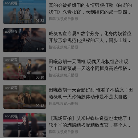
app观看
真的会被姐姐们的友情狠狠打动《向野的
我们》杀青收官，录制结束的那一刻四个
姐姐全都哭了，抱在一起满是不舍。十五
搜狐视频娱乐播报
01:33
天新疆旷野自驾，一路相伴同苦同乐，这
app观看
份情谊并没有随着节目结束画上句号。大
戚薇官宣专属AI数字分身，化身内娱首位
家已经提前约定好了，往后还要一起奔赴
开放形象规范化授权的艺人，同步上线其
下一场属于她们的旅行，期待姐姐们的私
主演的末世AI漫剧！区别于复刻真人，戚
搜狐视频娱乐播报
00:38
下赴约！#辛芷蕾 #李宇春
薇亲自调校AI角色神态、原声配音把控细
app观看
节。面对AI盗脸乱象，她跳出被动维权的
田曦薇胡一天同框 现偶天花板组合出现
固有模式，主动划定合规使用边界，既开
了！田曦薇胡一天这个同框身高差很搭
拓数字内容新赛道，也为艺人肖像版权防
呀，一高一低温柔适配，光是同框就已经
搜狐视频娱乐播报
00:10
护探索出新思路#戚薇 #漫剧
磕到了#田曦薇 #天才女友
app观看
田曦薇胡一天合影好甜 谁看了不磕疯！田
曦薇胡一天你倆肢体动作是不是太自然
了，下意识的互动松弛又好嗑，现偶CP感
搜狐视频娱乐播报
00:12
直接拉满#田曦薇 #天才女友
app观看
【现场直拍】艾米蝴蝶结造型也太绝了！
软乎乎的蝴蝶结搭配精致五官，整个人灵
气满满难怪大家都说艾米是大花幼年体，
搜狐视频娱乐播报
00:09