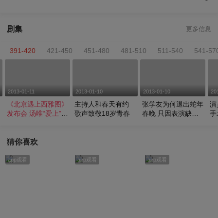
剧集
更多信息
391-420
421-450
451-480
481-510
511-540
541-57
2013-01-11
2013-01-10
2013-01-10
20
拍
《北京遇上西雅图》
主持人和春天有约
张学友为何退出蛇年
演
发布会 汤唯“爱上”吴
歌声致敬18岁青春
春晚 只因表演缺乏
手
秀波
新意
猜你喜欢
app观看
app观看
app观看