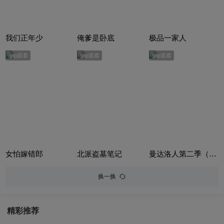
我们正年少
俺爹是卧底
极品一家人
app观看
app观看
app观看
女怕嫁错郎
北派盗墓笔记
曼达洛人第二季（The Mandalorian Season 2）
换一换
精彩推荐