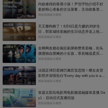
app观看
内娱难得的靠谱小孩！尹浩宇怕介绍不好
姜妍精心准备的古法菜肴，主动收集资料
做PDF菜单，标注菜品地域背景配图，连
搜狐视频娱乐播报
01:46
同事都可以直接拿来使用。还有谁没刷到
app观看
中餐厅这个暖心片段！#尹浩宇 #姜妍
天王撒狗粮了！8月6日是方媛的39岁生
日，郭富城转发她的生日动态并送上祝
福：“祝老婆生日快乐，身体健康，心想事
搜狐视频娱乐播报
00:15
成。”俩人结婚多年，育有3个女儿，日常
app观看
甜蜜幸福~
全网网友都在疯狂刷屏称赞章若楠，街头
偶遇独自摆摊的小女孩，章若楠温柔买下
全部小羊，全程弯腰平视小朋友，一举一
搜狐视频娱乐播报
01:21
动尽显绝佳人品。最打动人的不是花钱全
app观看
包，是她照顾到小孩的自尊心，平等对
法国足球巨星姆巴佩官宣恋情！晒女友背
待，善意又体面，这种细碎的善意真的很
影照并深情告白“Every day with you is a s
圈粉～@星同事 @搜狐综艺 @明星狐 #章
unny day. 有你在的每一天 都是晴天”，据
搜狐视频娱乐播报
00:12
若楠
悉，女方是西班牙女演员埃斯特·埃克斯波
app观看
西托，出演《名校风暴》，祝福祝福~@搜
首届太阳岛电影周电影频道融媒体直播 Da
狐体育 @搜狐跑步 @小申小申
y1：启动仪式直播回放
搜狐视频娱乐播报
493:04