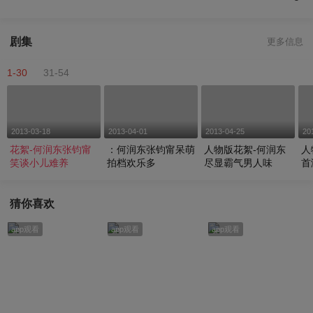
剧集
更多信息
1-30
31-54
2013-03-18
2013-04-01
2013-04-25
20
花絮-何润东张钧甯
：何润东张钧甯呆萌
人物版花絮-何润东
人
笑谈小儿难养
拍档欢乐多
尽显霸气男人味
首
猜你喜欢
app观看
app观看
app观看