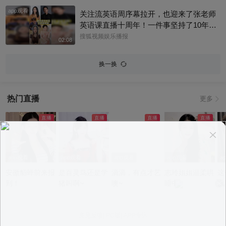
app观看
关注流英语周序幕拉开，也迎来了张老师
英语课直播十周年！一件事坚持了10年真
的太酷了，大家有没有跟着张老师的课
搜狐视频娱乐播报
02:08
程，看见更广阔的世界呢？细数内娱，其
实也藏着不少口语大神，他们一开口就对
换一换
味儿了，飙英文的片段甚至堪比口语范
本。今天咱们盘点英文输出质感拉满的艺
人，应援张老师的英语课。快跟着播报小
热门直播
更多
编一起来感受下什么叫开口即高级吧！@
张朝阳 @张朝阳的英语课 @麦小麦 @搜
狐先知道 @千里眼小当家 @高速公鹿 @
科学探索小组 @涛姐是女神 @狐圈圈 @
阿畅酷酷的 @小丰本丰 @小申小申 @刘
一杯 @Jen的很AI @一张大脸 @团子摘星
app观看
app观看
app观看
app观看
a
星 @元气小梨 @三三及里 @小纪炖蘑菇
安徽貂蝉前来报
是百灵鸟还是学
滴滴，有点才艺
志玲姐姐温柔哄
这
@吃喝玩乐找阿眉 @周沫Momo @小K财
到！
猪叫啊~
噢~
睡中~
况
宝书 @断舍离呀 @嘿凤梨like @不咽气的
小超人 @摸鱼兄弟 @直播狐 @小狐 @努
力学习的总结侠
意见反馈
|
PC版
|
APP专区