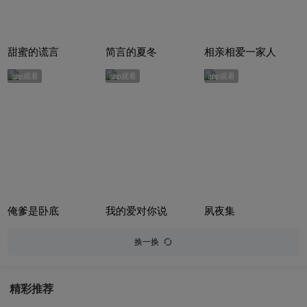
甜蜜的谎言
简言的夏冬
相亲相爱一家人
app观看
app观看
app观看
俺爹是卧底
我的爱对你说
夙夜集
换一换
精彩推荐