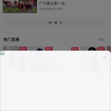
广只图大家一乐。
搜狐视频娱乐播报
00:28
换一换
热门直播
更多
app观看
app观看
app观看
app观看
a
温柔的小姐姐爱
是百灵鸟还是学
滴滴，有点才艺
志玲姐姐温柔哄
野
了爱了
猪叫啊~
噢~
睡中~
反
意见反馈
|
PC版
|
APP专区
Copyright ©
2026 Sohu Inc.