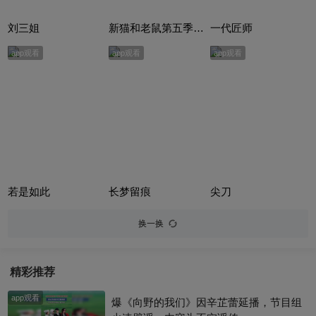
刘三姐
新猫和老鼠第五季（The Tom and JerryShow Season 5）中文版
一代匠师
app观看
app观看
app观看
若是如此
长梦留痕
尖刀
换一换
精彩推荐
app观看
爆《向野的我们》因辛芷蕾延播，节目组