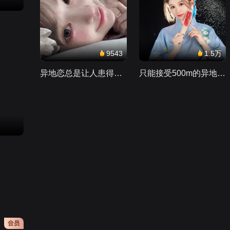
我们正年少第1集
89万
9543
1.5万
异地恋总是让人患得患失。。。
只能接受500m的异地恋，电动车没电了......
大玉儿传奇第1集
195万
红腰鼓第1集
138万