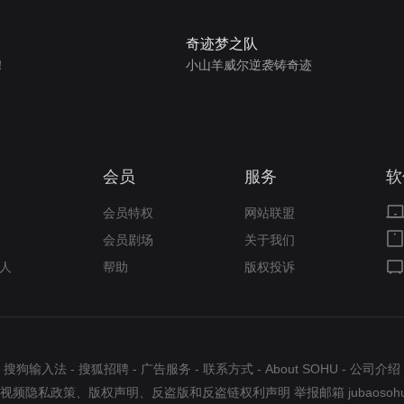
奇迹梦之队
！
小山羊威尔逆袭铸奇迹
会员
服务
软
会员特权
网站联盟
会员剧场
关于我们
人
帮助
版权投诉
搜狗输入法
-
搜狐招聘
-
广告服务
-
联系方式
-
About SOHU
-
公司介绍
视频隐私政策
、
版权声明
、
反盗版和反盗链权利声明
举报邮箱
jubaosoh