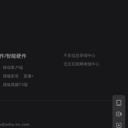
我的表兄维尼
律师文尼法庭无知遭监禁
件/智能硬件
不良信息举报中心
北京互联网举报中心
移动客户端
搜狐影音
直播+
搜狐视频TV版
u@sohu-inc.com