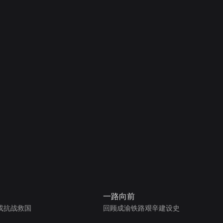
一路向前
戎抗战救国
回顾成渝铁路艰辛建设史