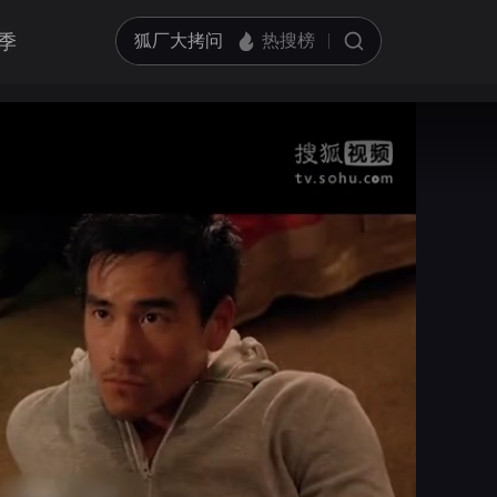
季
亮度
标准
饱和度
100
循环播放
对比度
100
跳过片头片尾