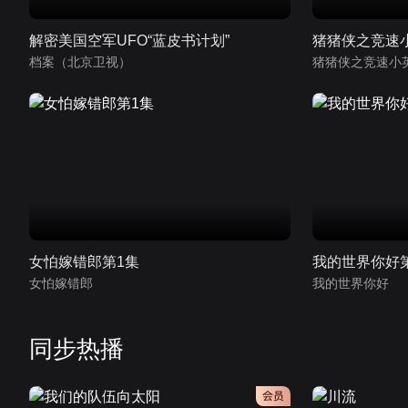
解密美国空军UFO“蓝皮书计划”
猪猪侠之竞速
档案（北京卫视）
猪猪侠之竞速小
女怕嫁错郎第1集
我的世界你好
女怕嫁错郎
我的世界你好
同步热播
会员
会员