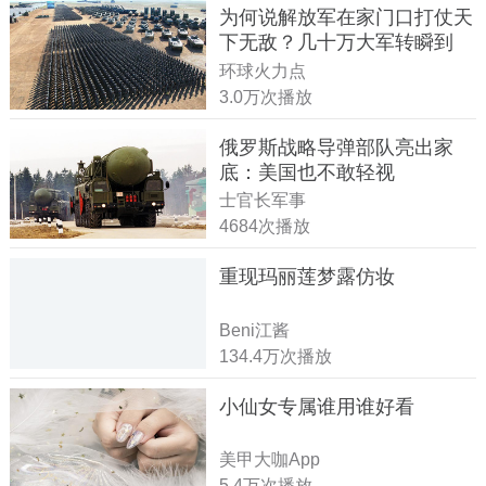
为何说解放军在家门口打仗天
下无敌？几十万大军转瞬到
达！
环球火力点
3.0万次播放
俄罗斯战略导弹部队亮出家
底：美国也不敢轻视
士官长军事
4684次播放
重现玛丽莲梦露仿妆
Beni江酱
134.4万次播放
小仙女专属谁用谁好看
美甲大咖App
5.4万次播放