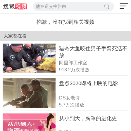
他在逆光中告白
抱歉，没有找到相关视频
大家都在看
猎奇大鱼咬住男子手臂死活不
放
阿里郎工作室
913.2万次播放
盘点2020即将上映的电影
DS女老诗
5.7万次播放
从小到大，胸罩的进化史