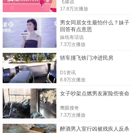
飞碟说
17.8万次播放
男女同居女生最怕什么？妹子
回答有点意思
妹纸有话说
7.3万次播放
轿车撞飞铁门冲进民房
D1资讯
8.9万次播放
女子吵架点燃男友家险些丧命
鹰眼搜奇
7.3万次播放
醉酒男入室行凶被残疾人反杀