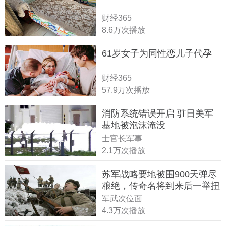
财经365
8.6万次播放
61岁女子为同性恋儿子代孕
财经365
57.9万次播放
消防系统错误开启 驻日美军
基地被泡沫淹没
士官长军事
2.1万次播放
苏军战略要地被围900天弹尽
粮绝，传奇名将到来后一举扭
转战局
军武次位面
4.3万次播放