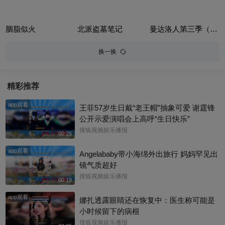
胭脂似火
北派盗墓笔记
曼达洛人第三季（The Mandalorian Season 3）
换一换
精彩推荐
app观看
王菲57岁生日戴“老王帽”抽象可爱 谢霆锋
公开示爱演唱会上高呼“生日快乐”
搜狐视频娱乐播报
00:25
app观看
Angelababy带小海绵外出旅行 妈妈罕见出
镜气质超好
搜狐视频娱乐播报
00:19
app观看
娜扎透露眼睛还在恢复中：医生称可能是
小时候留下的病根
搜狐视频娱乐播报