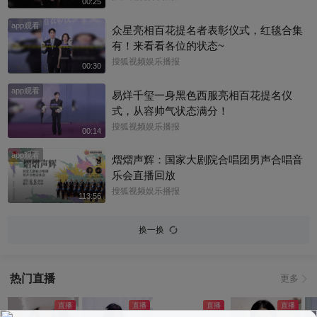
00:25
app观看
众星亮相百花提名者表彰仪式，红毯合集
有！来看看各位的状态~
搜狐视频娱乐播报
00:30
app观看
易烊千玺一身黑色西服亮相百花提名仪
式，从容帅气状态满分！
搜狐视频娱乐播报
00:14
app观看
熠熠声辉：国家大剧院合唱团男声合唱音
乐会直播回放
搜狐视频娱乐播报
113:56
换一换
热门直播
更多