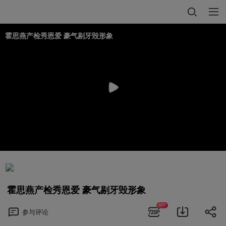
霍思燕产检秀恩爱 豪气剔牙毁形象
霍思燕产检秀恩爱 豪气剔牙毁形象
APP
参与
评论