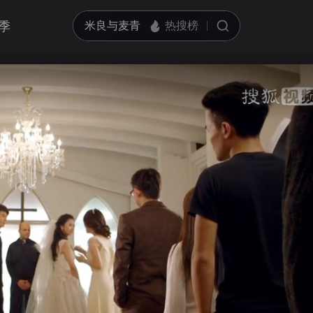
季
亮度
标准
饱和度
100
循环播放
对比度
100
跳过片头片尾