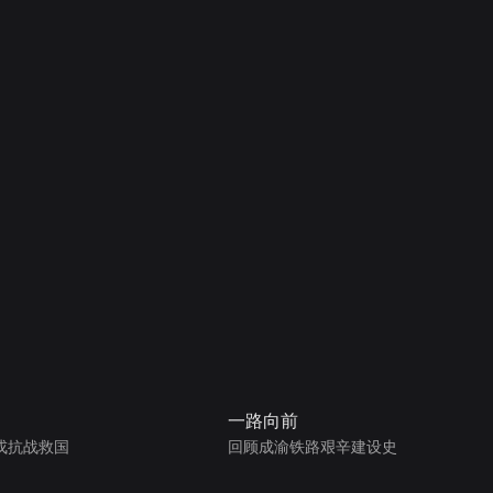
一路向前
戎抗战救国
回顾成渝铁路艰辛建设史