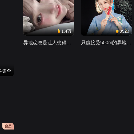
1.4万
8523
异地恋总是让人患得患失。。。
只能接受500m的异地恋，电动车没电了......
24集全