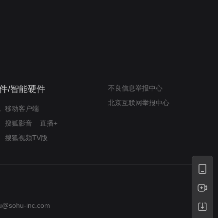
奇迹梦之队
小山羊威尔逆袭铸奇迹
件/智能硬件
不良信息举报中心
北京互联网举报中心
移动客户端
搜狐影音
直播+
搜狐视频TV版
u@sohu-inc.com