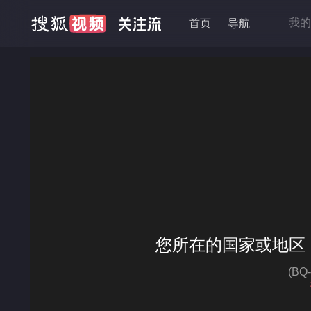
我的
首页
导航
抱走
移动
降龙
高品
您所在的国家或地区
(B