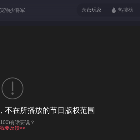
宠物少将军
吧！爱豆
的枪口
端脑
伏虎小济公
格单恋
，不在所播放的节目版权范围
亮度
标准
饱和度
100
Q-100)有话要说？
循环播放
我要反馈>>
对比度
100
跳过片头片尾