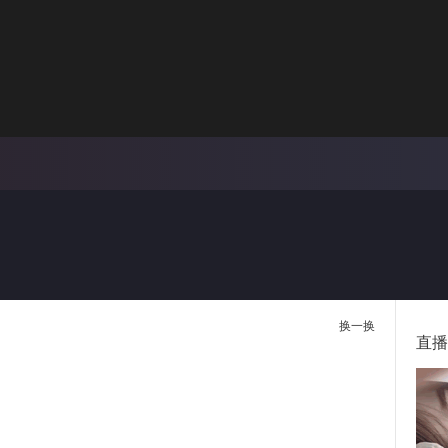
画面色彩调整
00:
倍速
换一换
直播