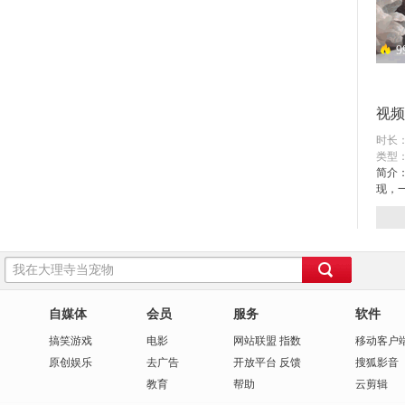
9
异地
视频
时长：
类型
简介
现，
1
阳光
自媒体
会员
服务
软件
搞笑
游戏
电影
网站联盟
指数
移动客户
原创
娱乐
去广告
开放平台
反馈
搜狐影音
教育
帮助
云剪辑