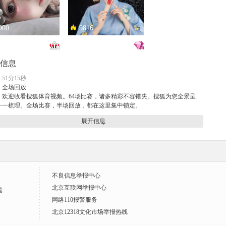
900
9816
恋总是让人患得患失。。。
只能接受500m的异地恋，电动车没电了......
信息
51分15秒
：
全场回放
：欢迎收看搜狐体育视频。64场比赛，诸多精彩不容错失。搜狐为您全景呈
一一梳理。全场比赛，半场回放，都在这里集中锁定。
展开信息
.1万
1.4万
开朗大男孩！
惊为天人
不良信息举报中心
北京互联网举报中心
端
网络110报警服务
北京12318文化市场举报热线