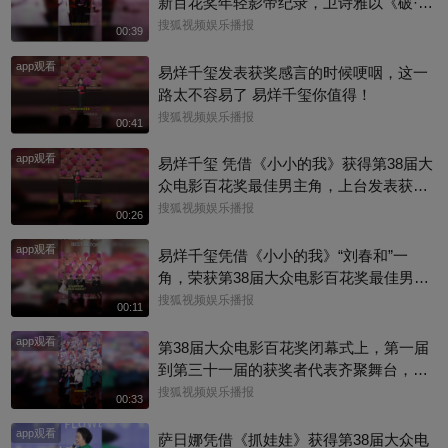
新百花奖年轻影帝纪录，卫诗雅以《破·地
狱》拿下最佳女主
搜狐视频娱乐播报
00:39
app观看
易烊千玺发表获奖感言的时候哽咽，这一
路太不容易了 易烊千玺你值得！
搜狐视频娱乐播报
00:41
app观看
易烊千玺 凭借《小小的我》获得第38届大
众电影百花奖最佳男主角，上台发表获奖
感言
搜狐视频娱乐播报
00:26
app观看
易烊千玺凭借《小小的我》“刘春和”一
角，荣获第38届大众电影百花奖最佳男主
角,恭喜！
搜狐视频娱乐播报
00:11
app观看
第38届大众电影百花奖闭幕式上，第一届
到第三十一届的获奖者代表齐聚舞台，共
同唱响《电影让我们相会》，几代电影人
搜狐视频娱乐播报
00:33
同框，满屏都是情怀与传承！@青幕计划
app观看
@张朝阳 @国风舞乐狐 @狐学学有知识
萨日娜凭借《抓娃娃》获得第38届大众电