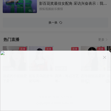
@小狐探班 @明星狐 @翔哥来了
影百花奖最佳女配角 采访兴奋表示：我之
前从未演过喜剧
搜狐视频娱乐播报
01:16
换一换
热门直播
更多
app观看
app观看
app观看
app观看
a
温柔的小姐姐爱
是百灵鸟还是学
滴滴，有点才艺
志玲姐姐温柔哄
这
了爱了
猪叫啊~
噢~
睡中~
况
意见反馈
|
PC版
|
APP专区
Copyright ©
2026 Sohu Inc.