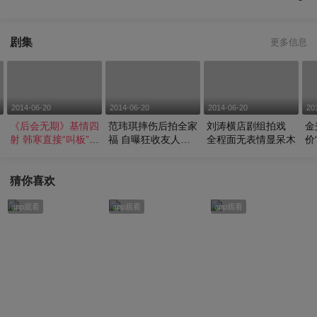
剧集
更多信息
2014-06-20
2014-06-20
2014-06-20
20
同
《后会无期》基情四
范玮琪摔伤后拍全家
刘涛横店剧组拍戏
金
人
射 韩寒直接“叫板”郭
福 自曝狂收友人夜
全程面无表情显呆木
价
敬明
灯
同
猜你喜欢
app观看
app观看
app观看