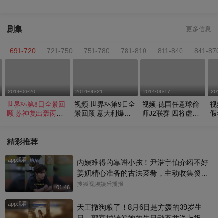
剧集
更多信息
691-720
721-750
751-780
781-810
811-840
841-87
2014-06-20
2014-06-21
2014-06-17
20
世界杯第8日全景回
视频-世界杯第9日全
视频-德国任意球偷
视
顾 苏神复出轰两球
景回顾 意大利爆冷
师J2联赛 四将虚晃
假
日本憾平
法国大胜
耍对手
门
精彩推荐
app观看
内娱难得的靠谱小孩！尹浩宇怕介绍不好
姜妍精心准备的古法菜肴，主动收集资料
做PDF菜单，标注菜品地域背景配图，连
搜狐视频娱乐播报
01:46
同事都可以直接拿来使用。还有谁没刷到
app观看
中餐厅这个暖心片段！#尹浩宇 #姜妍
天王撒狗粮了！8月6日是方媛的39岁生
日，郭富城转发她的生日动态并送上祝