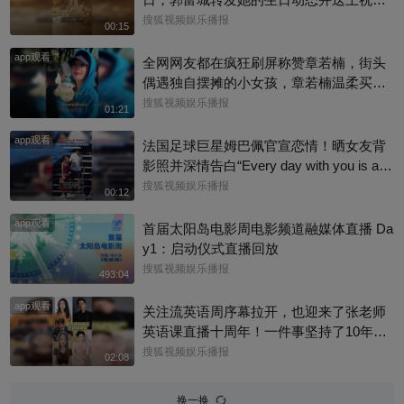
福：“祝老婆生日快乐，身体健康，心想事
搜狐视频娱乐播报
00:15
成。”俩人结婚多年，育有3个女儿，日常
app观看
甜蜜幸福~
全网网友都在疯狂刷屏称赞章若楠，街头
偶遇独自摆摊的小女孩，章若楠温柔买下
全部小羊，全程弯腰平视小朋友，一举一
搜狐视频娱乐播报
01:21
动尽显绝佳人品。最打动人的不是花钱全
app观看
包，是她照顾到小孩的自尊心，平等对
法国足球巨星姆巴佩官宣恋情！晒女友背
待，善意又体面，这种细碎的善意真的很
影照并深情告白“Every day with you is a s
圈粉～@星同事 @搜狐综艺 @明星狐 #章
unny day. 有你在的每一天 都是晴天”，据
搜狐视频娱乐播报
00:12
若楠
悉，女方是西班牙女演员埃斯特·埃克斯波
app观看
西托，出演《名校风暴》，祝福祝福~@搜
首届太阳岛电影周电影频道融媒体直播 Da
狐体育 @搜狐跑步 @小申小申
y1：启动仪式直播回放
搜狐视频娱乐播报
493:04
app观看
关注流英语周序幕拉开，也迎来了张老师
英语课直播十周年！一件事坚持了10年真
的太酷了，大家有没有跟着张老师的课
搜狐视频娱乐播报
02:08
程，看见更广阔的世界呢？细数内娱，其
实也藏着不少口语大神，他们一开口就对
换一换