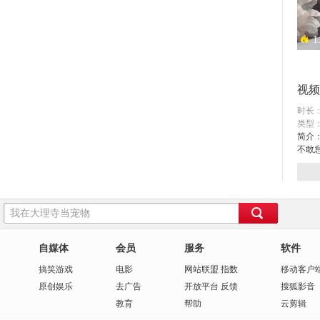
1
异地
视频
时长：
类型
简介
不敢怠
1
阳光
自媒体
会员
服务
软件
搞笑
游戏
电影
网站联盟
指数
移动客户
原创
娱乐
去广告
开放平台
反馈
搜狐影音
教育
帮助
云剪辑