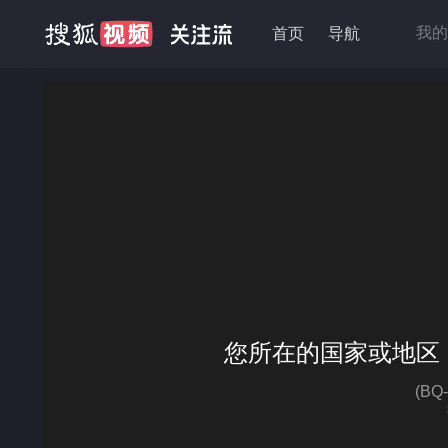
我的
首页
导航
抱走
移动
降龙
高品
您所在的国家或地区
(B