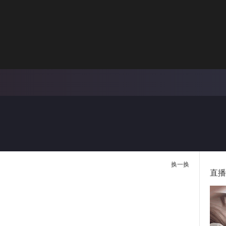
画面色彩调整
00:
倍速
换一换
直播