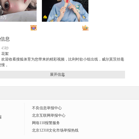
.3万
1.0万
恋总是让人患得患失。。。
只能接受500m的异地恋，电动车没电了......
信息
45秒
：
花絮
：欢迎收看搜狐体育为您带来的精彩视频，比利时欲小组出线，威尔莫茨丝毫
慢 。
展开信息
.2万
1.1万
开朗大男孩！
惊为天人
不良信息举报中心
北京互联网举报中心
端
网络110报警服务
北京12318文化市场举报热线