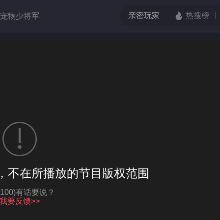
宠物少将军
吧！爱豆
的枪口
端脑
伏虎小济公
格单恋
，不在所播放的节目版权范围
亮度
标准
饱和度
100
Q-100)有话要说？
循环播放
我要反馈>>
对比度
100
跳过片头片尾