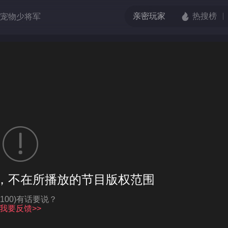
宠物少将军
吧！爱豆
的枪口
端脑
伏虎小济公
格单恋
，不在所播放的节目版权范围
亮度
标准
饱和度
100
Q-100)有话要说？
循环播放
我要反馈>>
对比度
100
跳过片头片尾