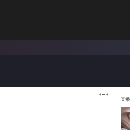
画面色彩调整
00:
倍速
换一换
直播