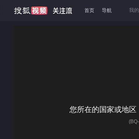
我的
首页
导航
抱走
移动
降龙
高品
您所在的国家或地区
(B