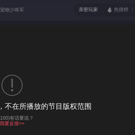
宠物少将军
吧！爱豆
的枪口
端脑
伏虎小济公
格单恋
，不在所播放的节目版权范围
亮度
标准
饱和度
100
Q-100)有话要说？
循环播放
我要反馈>>
对比度
100
跳过片头片尾