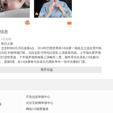
116
8169
恋总是让人患得患失。。。
只能接受500m的异地恋，电动车没电了......
信息
6分46秒
：
每日之最
北京时间6月29日凌晨4点，2014年巴西世界杯1/8决赛一场焦点之战在里约热
的马拉卡纳球场打响，乌拉圭队与哥伦比亚队上演南美内战。上半场比赛罗德
斯打进世界波，下半场罗德里格斯上演梅开二度，最终哥伦比亚队2-0击败乌
队，晋级8强，在1/4决赛将与东道主巴西队争夺一张半决赛的门票。
.2万
1.0万
展开信息
开朗大男孩！
惊为天人
不良信息举报中心
北京互联网举报中心
端
网络110报警服务