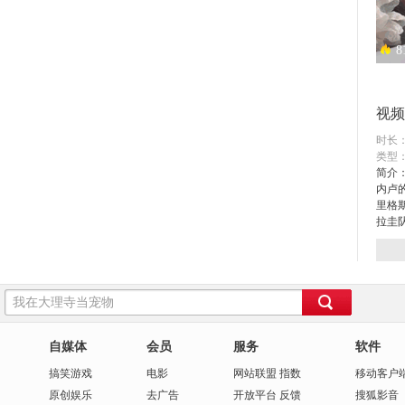
8
异地
视频
时长：
类型
简介：
内卢
里格
拉圭
1
阳光
自媒体
会员
服务
软件
搞笑
游戏
电影
网站联盟
指数
移动客户
原创
娱乐
去广告
开放平台
反馈
搜狐影音