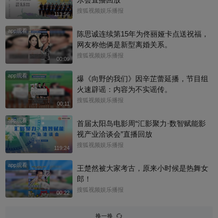
搜狐视频娱乐播报
113:56
app观看
陈思诚连续第15年为佟丽娅卡点送祝福，
网友称他俩是新型离婚关系。
搜狐视频娱乐播报
00:09
app观看
爆《向野的我们》因辛芷蕾延播，节目组
火速辟谣：内容为不实谣传。
搜狐视频娱乐播报
00:11
app观看
首届太阳岛电影周“汇影聚力·数智赋能影
视产业洽谈会”直播回放
搜狐视频娱乐播报
119:24
app观看
王楚然被大家考古，原来小时候是热舞女
郎！
搜狐视频娱乐播报
00:22
换一换