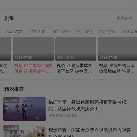
剧集
更多信息
241-270
271-300
301-330
331-360
361-390
391-42
2014-07-05
2014-07-05
2014-07-05
最坑
视频-巴西晋级4强赛
视频-路易斯带球奔
视频-罗德里格斯落
他而
历程 连斩强敌半决
袭至禁区 被抢回追
败蹲地痛哭 路易斯
赛战德国
气喘嘘嘘
拥抱安慰
精彩推荐
app观看
易烊千玺一身黑色西服亮相百花提名仪
式，从容帅气状态满分！
搜狐视频娱乐播报
00:14
app观看
熠熠声辉：国家大剧院合唱团男声合唱音
乐会直播回放