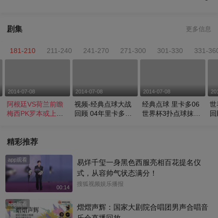
剧集
更多信息
181-210
211-240
241-270
271-300
301-330
331-36
2014-07-08
2014-07-08
2014-07-08
20
阿根廷VS荷兰前瞻
视频-经典点球大战
经典点球 里卡多06
世
梅西PK罗本或上演
回顾 04年里卡多一
世界杯3扑点球抹杀
回
进球大战
战成名
英格兰
国
精彩推荐
app观看
易烊千玺一身黑色西服亮相百花提名仪
式，从容帅气状态满分！
搜狐视频娱乐播报
00:14
app观看
熠熠声辉：国家大剧院合唱团男声合唱音
乐会直播回放