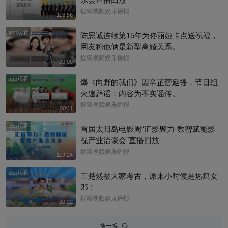
搜狐视频娱乐播报
113:56
app观看
陈思诚连续第15年为佟丽娅卡点送祝福，
网友称他俩是新型离婚关系。
搜狐视频娱乐播报
00:09
app观看
爆《向野的我们》因辛芷蕾延播，节目组
火速辟谣：内容为不实谣传。
搜狐视频娱乐播报
00:11
app观看
首届太阳岛电影周“汇影聚力·数智赋能影
视产业洽谈会”直播回放
搜狐视频娱乐播报
119:24
app观看
王楚然被大家考古，原来小时候是热舞女
郎！
搜狐视频娱乐播报
00:22
换一换