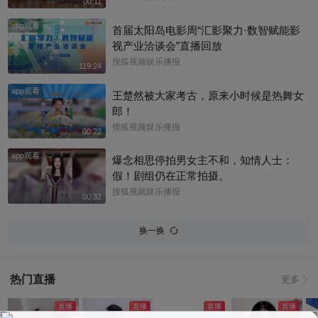
00:11
app观看
首届太阳岛电影周“汇影聚力·数智赋能影
视产业洽谈会”直播回放
搜狐视频娱乐播报
119:24
app观看
王楚然被大家考古，原来小时候是热舞女
郎！
搜狐视频娱乐播报
00:22
app观看
爆念相思停拍男女主不和，知情人士：
假！剧组仍在正常拍摄。
搜狐视频娱乐播报
00:32
换一换
热门直播
更多