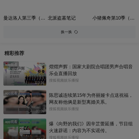
曼达洛人第三季（The Mandalorian Season 3）
北派盗墓笔记
小猪佩奇第10季（Peppa Pig Season 10）（中文版）
换一换
精彩推荐
app观看
熠熠声辉：国家大剧院合唱团男声合唱音
乐会直播回放
搜狐视频娱乐播报
113:56
app观看
陈思诚连续第15年为佟丽娅卡点送祝福，
网友称他俩是新型离婚关系。
搜狐视频娱乐播报
00:09
app观看
爆《向野的我们》因辛芷蕾延播，节目组
火速辟谣：内容为不实谣传。
搜狐视频娱乐播报