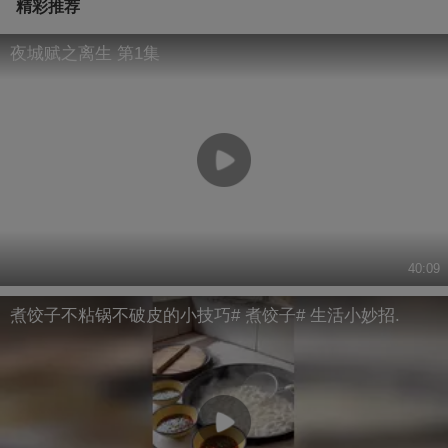
精彩推荐
夜城赋之离生 第1集
40:09
煮饺子不粘锅不破皮的小技巧# 煮饺子# 生活小妙招.