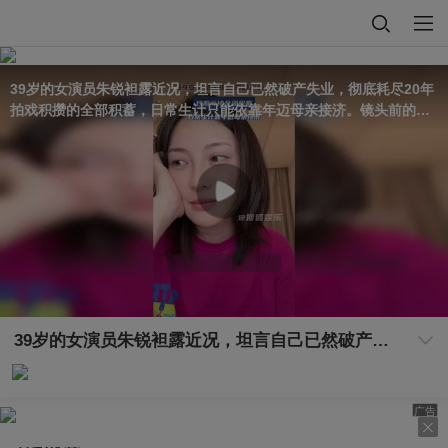
39岁的女演员朱锐袒露近况，坦言自己已然破产失业，彻底耗尽20年
拍戏积攒的全部积蓄，日常生计只能依靠年迈母亲接济。镜头前的她
情绪低落、眼眶泛红，向母亲索要2000元生活费度日。
39岁的女演员朱锐袒露近况，坦言自己已然破产失业，彻底耗尽20年拍戏积攒的全部积蓄，日常生计只能依靠年迈母亲接济。镜头前的她情绪低落、眼眶泛红，向母亲索要2000元生活费度日。
广告