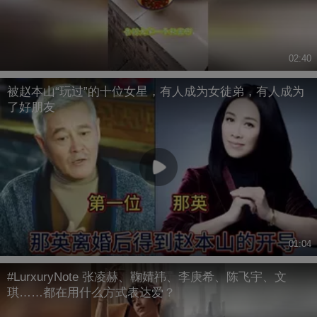
02:40
被赵本山“玩过”的十位女星，有人成为女徒弟，有人成为
了好朋友
01:04
#LurxuryNote 张凌赫、鞠婧祎、李庚希、陈飞宇、文
琪……都在用什么方式表达爱？