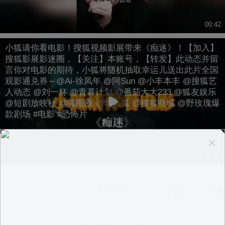
00:42
小狐请你看电影！搜狐视频影展带来《痴迷》！【加入】
搜狐影展影迷圈，【关注】本账号，【转发】此动态并留
言你对电影的期待，小狐将随机抽取幸运儿送出此片全国
观影通兑券～@Ai-徐凤年 @阿Sun @小丰本丰 @搜狐艺
人动态 @刘一杯 @青幕计划 @番茄大大233 @狐友娱乐
@短剧放映社 @狐圈圈 @名人狐 @搜狐商城 @野玫瑰爆
款剧场 #电影 #恐怖片
00:50
换一换
意见反馈
|
PC版
|
APP专区