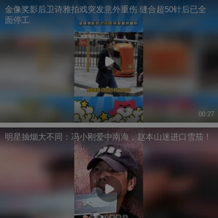
金像奖影后卫诗雅拍戏突发意外重伤 缝合超50针后已全
面停工
00:27
明星抽烟大不同：冯小刚爱中南海，赵本山迷进口雪茄！