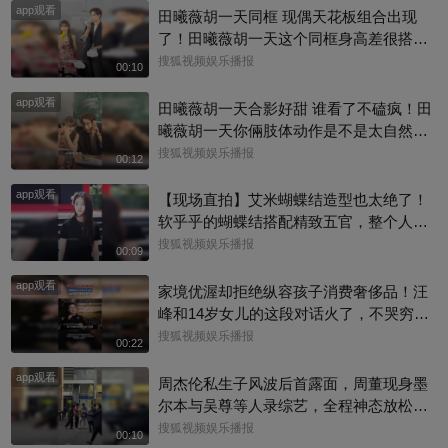
app观看
田曦薇胡一天同框 现偶天花板组合出现
了！田曦薇胡一天这个同框身高差很搭
呀，一高一低温柔适配，光是同框就已经
搜狐视频娱乐播报
00:10
磕到了#田曦薇 #天才女友
app观看
田曦薇胡一天合影好甜 谁看了不磕疯！田
曦薇胡一天你倆肢体动作是不是太自然
了，下意识的互动松弛又好嗑，现偶CP感
搜狐视频娱乐播报
00:12
直接拉满#田曦薇 #天才女友
app观看
【现场直拍】艾米蝴蝶结造型也太绝了！
软乎乎的蝴蝶结搭配精致五官，整个人灵
气满满难怪大家都说艾米是大花幼年体，
搜狐视频娱乐播报
00:09
天生自带镜头氛围感～#艾米
app观看
家境优渥却拒绝纵容孩子消费奢侈品！汪
峰和14岁女儿的这段对话火了，不哭穷不
宠溺，把消费边界讲得明明白白，育儿观
搜狐视频娱乐播报
00:22
引人深思
app观看
周杰伦私生子风波后首露面，周董现身墨
尔本与吴尊等人录综艺，全程神态放松、
有说有笑，还主动向路人打招呼，完全没
搜狐视频娱乐播报
00:10