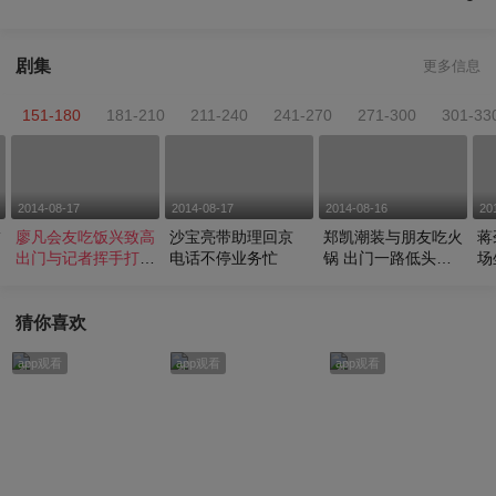
剧集
更多信息
151-180
181-210
211-240
241-270
271-300
301-33
2014-08-17
2014-08-17
2014-08-16
20
饰
廖凡会友吃饭兴致高
沙宝亮带助理回京
郑凯潮装与朋友吃火
蒋
出门与记者挥手打招
电话不停业务忙
锅 出门一路低头玩
场
呼
手机
猜你喜欢
app观看
app观看
app观看