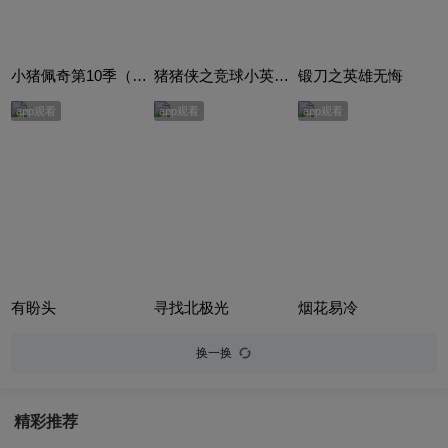
小猪佩奇第10季（Peppa Pig Season 10）（中文版） 有声音频
猪猪侠之竞球小英雄合集
锻刀之英雄无悔
app观看
app观看
app观看
有盼头
寻找北极光
烟花易冷
换一换
精彩推荐