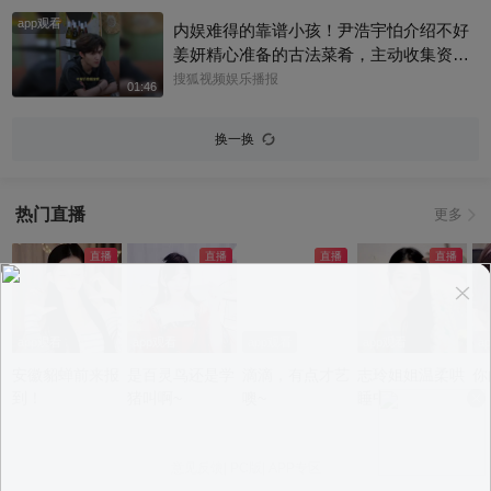
有被连日来的负面传闻影响情绪。目前，
app观看
杰威尔已发声明追责，清者自清#周杰伦
内娱难得的靠谱小孩！尹浩宇怕介绍不好
姜妍精心准备的古法菜肴，主动收集资料
做PDF菜单，标注菜品地域背景配图，连
搜狐视频娱乐播报
01:46
同事都可以直接拿来使用。还有谁没刷到
中餐厅这个暖心片段！#尹浩宇 #姜妍
换一换
热门直播
更多
app观看
app观看
app观看
app观看
a
安徽貂蝉前来报
是百灵鸟还是学
滴滴，有点才艺
志玲姐姐温柔哄
你
到！
猪叫啊~
噢~
睡中~
意见反馈
|
PC版
|
APP专区