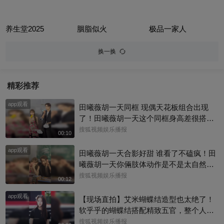
养生堂2025
胭脂似火
极品一家人
换一换
精彩推荐
app观看
田曦薇胡一天同框 现偶天花板组合出现
了！田曦薇胡一天这个同框身高差很搭
呀，一高一低温柔适配，光是同框就已经
搜狐视频娱乐播报
00:10
磕到了#田曦薇 #天才女友
app观看
田曦薇胡一天合影好甜 谁看了不磕疯！田
曦薇胡一天你倆肢体动作是不是太自然
了，下意识的互动松弛又好嗑，现偶CP感
搜狐视频娱乐播报
00:12
直接拉满#田曦薇 #天才女友
app观看
【现场直拍】艾米蝴蝶结造型也太绝了！
软乎乎的蝴蝶结搭配精致五官，整个人灵
气满满难怪大家都说艾米是大花幼年体，
搜狐视频娱乐播报