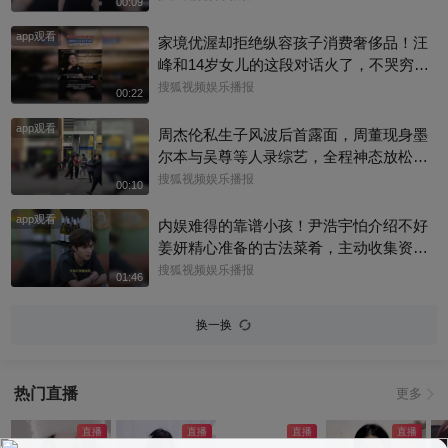
00:09
天生自带镜头氛围感～#艾米
app观看
家境优渥却拒绝纵容孩子消费奢侈品！汪
峰和14岁女儿的这段对话火了，不哭穷不
宠溺，把消费边界讲得明明白白，育儿观
搜狐视频娱乐播报
00:22
引人深思
app观看
周杰伦私生子风波后首露面，周董现身墨
尔本与吴尊等人录综艺，全程神态放松、
有说有笑，还主动向路人打招呼，完全没
搜狐视频娱乐播报
00:10
有被连日来的负面传闻影响情绪。目前，
app观看
杰威尔已发声明追责，清者自清#周杰伦
内娱难得的靠谱小孩！尹浩宇怕介绍不好
姜妍精心准备的古法菜肴，主动收集资料
做PDF菜单，标注菜品地域背景配图，连
搜狐视频娱乐播报
01:46
同事都可以直接拿来使用。还有谁没刷到
中餐厅这个暖心片段！#尹浩宇 #姜妍
换一换
热门直播
更多