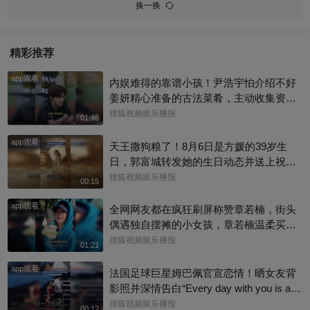
换一换
精彩推荐
app观看
内娱难得的靠谱小孩！尹浩宇怕介绍不好
姜妍精心准备的古法菜肴，主动收集资料
做PDF菜单，标注菜品地域背景配图，连
搜狐视频娱乐播报
01:46
同事都可以直接拿来使用。还有谁没刷到
app观看
中餐厅这个暖心片段！#尹浩宇 #姜妍
天王撒狗粮了！8月6日是方媛的39岁生
日，郭富城转发她的生日动态并送上祝
福：“祝老婆生日快乐，身体健康，心想事
搜狐视频娱乐播报
00:15
成。”俩人结婚多年，育有3个女儿，日常
app观看
甜蜜幸福~
全网网友都在疯狂刷屏称赞章若楠，街头
偶遇独自摆摊的小女孩，章若楠温柔买下
全部小羊，全程弯腰平视小朋友，一举一
搜狐视频娱乐播报
01:21
动尽显绝佳人品。最打动人的不是花钱全
app观看
包，是她照顾到小孩的自尊心，平等对
法国足球巨星姆巴佩官宣恋情！晒女友背
待，善意又体面，这种细碎的善意真的很
影照并深情告白“Every day with you is a s
圈粉～@星同事 @搜狐综艺 @明星狐 #章
unny day. 有你在的每一天 都是晴天”，据
搜狐视频娱乐播报
00:12