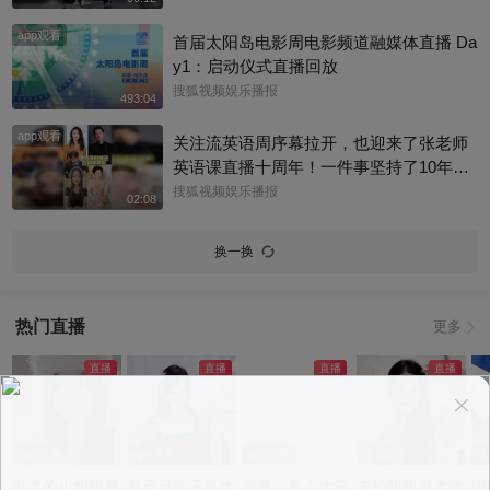
若楠
悉，女方是西班牙女演员埃斯特·埃克斯波
app观看
西托，出演《名校风暴》，祝福祝福~@搜
首届太阳岛电影周电影频道融媒体直播 Da
狐体育 @搜狐跑步 @小申小申
y1：启动仪式直播回放
搜狐视频娱乐播报
493:04
app观看
关注流英语周序幕拉开，也迎来了张老师
英语课直播十周年！一件事坚持了10年真
的太酷了，大家有没有跟着张老师的课
搜狐视频娱乐播报
02:08
程，看见更广阔的世界呢？细数内娱，其
实也藏着不少口语大神，他们一开口就对
换一换
味儿了，飙英文的片段甚至堪比口语范
本。今天咱们盘点英文输出质感拉满的艺
人，应援张老师的英语课。快跟着播报小
热门直播
更多
编一起来感受下什么叫开口即高级吧！@
张朝阳 @张朝阳的英语课 @麦小麦 @搜
狐先知道 @千里眼小当家 @高速公鹿 @
科学探索小组 @涛姐是女神 @狐圈圈 @
阿畅酷酷的 @小丰本丰 @小申小申 @刘
一杯 @Jen的很AI @一张大脸 @团子摘星
app观看
app观看
app观看
app观看
a
星 @元气小梨 @三三及里 @小纪炖蘑菇
温柔的小姐姐爱
是百灵鸟还是学
滴滴，有点才艺
志玲姐姐温柔哄
唱