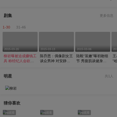
剧集
更多信息
1-30
31-46
2015-03-20
2015-03-13
2015-03-06
20
柳岩曝被迫成赚钱工
陈乔恩：偶像剧女王
陆毅“装嫩”曝初吻细
王
具 称经纪人会砍死
谈众男神 对安静美
节 秀腹肌谈健身Ga
“
男友
男子情有独钟
y
明星
共1人
柳岩
猜你喜欢
app观看
app观看
app观看