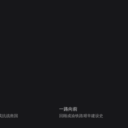
一路向前
戎抗战救国
回顾成渝铁路艰辛建设史