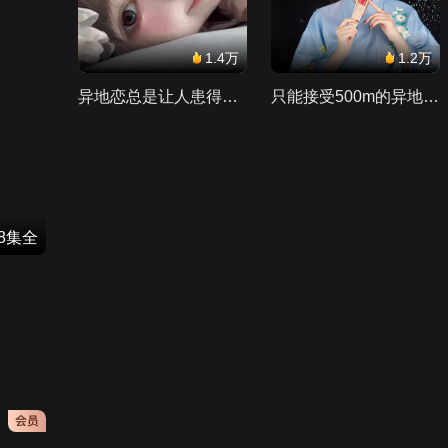
1.4万
1.2万
异地恋总是让人患得患失。。。
只能接受500m的异地恋，电动车没电了......
8集全