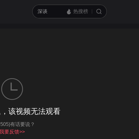
客户端播放
题，该视频无法观看
亮度
标准
I-505)有话要说？
饱和度
100
循环播放
我要反馈>>
对比度
100
跳过片头片尾