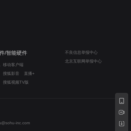
新狂蟒之灾
自嘲式幽默解构经典
件/智能硬件
不良信息举报中心
北京互联网举报中心
移动客户端
搜狐影音
直播+
搜狐视频TV版
u@sohu-inc.com