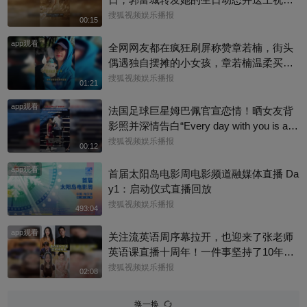
福：“祝老婆生日快乐，身体健康，心想事
搜狐视频娱乐播报
00:15
成。”俩人结婚多年，育有3个女儿，日常
app观看
甜蜜幸福~
全网网友都在疯狂刷屏称赞章若楠，街头
偶遇独自摆摊的小女孩，章若楠温柔买下
全部小羊，全程弯腰平视小朋友，一举一
搜狐视频娱乐播报
01:21
动尽显绝佳人品。最打动人的不是花钱全
app观看
包，是她照顾到小孩的自尊心，平等对
法国足球巨星姆巴佩官宣恋情！晒女友背
待，善意又体面，这种细碎的善意真的很
影照并深情告白“Every day with you is a s
圈粉～@星同事 @搜狐综艺 @明星狐 #章
unny day. 有你在的每一天 都是晴天”，据
搜狐视频娱乐播报
00:12
若楠
悉，女方是西班牙女演员埃斯特·埃克斯波
app观看
西托，出演《名校风暴》，祝福祝福~@搜
首届太阳岛电影周电影频道融媒体直播 Da
狐体育 @搜狐跑步 @小申小申
y1：启动仪式直播回放
搜狐视频娱乐播报
493:04
app观看
关注流英语周序幕拉开，也迎来了张老师
英语课直播十周年！一件事坚持了10年真
的太酷了，大家有没有跟着张老师的课
搜狐视频娱乐播报
02:08
程，看见更广阔的世界呢？细数内娱，其
实也藏着不少口语大神，他们一开口就对
换一换