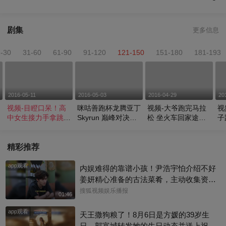
剧集
更多信息
1-30
31-60
61-90
91-120
121-150
151-180
181-193
2016-05-11
2016-05-03
2016-04-29
20
视频-目瞪口呆！高
咪咕善跑杯龙腾亚丁
视频-大爷跑完马拉
视
中女生接力手拿跳高
Skyrun 巅峰对决完
松 坐火车回家途中
子
横杆夺冠
美收官
抓两小偷
地
精彩推荐
app观看
内娱难得的靠谱小孩！尹浩宇怕介绍不好
姜妍精心准备的古法菜肴，主动收集资料
做PDF菜单，标注菜品地域背景配图，连
搜狐视频娱乐播报
01:46
同事都可以直接拿来使用。还有谁没刷到
app观看
中餐厅这个暖心片段！#尹浩宇 #姜妍
天王撒狗粮了！8月6日是方媛的39岁生
日，郭富城转发她的生日动态并送上祝