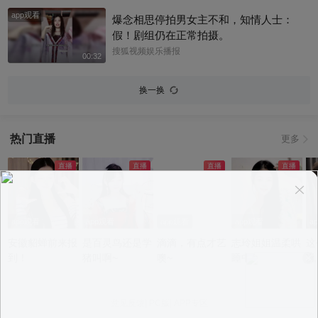
app观看
爆念相思停拍男女主不和，知情人士：
假！剧组仍在正常拍摄。
搜狐视频娱乐播报
00:32
换一换
热门直播
更多
app观看
app观看
app观看
app观看
a
安徽貂蝉前来报
是百灵鸟还是学
滴滴，有点才艺
志玲姐姐温柔哄
这
到！
猪叫啊~
噢~
睡中~
况
意见反馈
|
PC版
|
APP专区