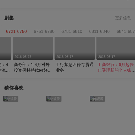
剧集
更多信息
6721-6750
6751-6780
6781-6810
6811-6840
6841-68
2016-05-17
2016-05-17
2016-05-17
局：4
商务部：1-4月对外
工行紧急叫停存贷通
工商银行：6月起停
金流出
投资保持持续向好趋
业务
止受理新的个人账
势
综合理财业务
猜你喜欢
app观看
app观看
app观看