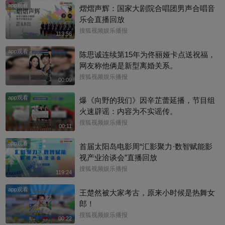
app观看
熠熠声辉：国家大剧院合唱团男声合唱音
乐会直播回放
搜狐视频娱乐播报
113:56
app观看
陈思诚连续第15年为佟丽娅卡点送祝福，
网友称他俩是新型离婚关系。
搜狐视频娱乐播报
00:09
app观看
爆《向野的我们》因辛芷蕾延播，节目组
火速辟谣：内容为不实谣传。
搜狐视频娱乐播报
00:11
app观看
首届太阳岛电影周“汇影聚力·数智赋能影
视产业洽谈会”直播回放
搜狐视频娱乐播报
119:24
app观看
王楚然被大家考古，原来小时候是热舞女
郎！
搜狐视频娱乐播报
00:22