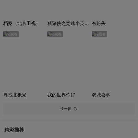
档案（北京卫视）
猪猪侠之竞速小英雄合集
有盼头
app观看
app观看
app观看
寻找北极光
我的世界你好
双城喜事
换一换
精彩推荐