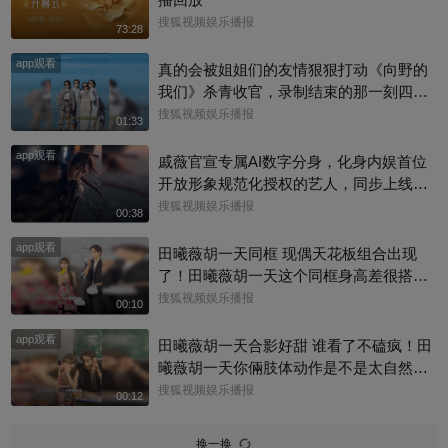
搜狐视频娱乐播报
73:28
app观看
真的会被姐姐们的友情狠狠打动《向野的
我们》杀青收官，录制结束的那一刻四个
姐姐全都哭了，抱在一起满是不舍。十五
搜狐视频娱乐播报
01:33
天新疆旷野自驾，一路相伴同苦同乐，这
app观看
份情谊并没有随着节目结束画上句号。大
戚薇官宣专属AI数字分身，化身内娱首位
家已经提前约定好了，往后还要一起奔赴
开放形象规范化授权的艺人，同步上线其
下一场属于她们的旅行，期待姐姐们的私
主演的末世AI漫剧！区别于复刻真人，戚
搜狐视频娱乐播报
00:38
下赴约！#辛芷蕾 #李宇春
薇亲自调校AI角色神态、原声配音把控细
app观看
节。面对AI盗脸乱象，她跳出被动维权的
田曦薇胡一天同框 现偶天花板组合出现
固有模式，主动划定合规使用边界，既开
了！田曦薇胡一天这个同框身高差很搭
拓数字内容新赛道，也为艺人肖像版权防
呀，一高一低温柔适配，光是同框就已经
搜狐视频娱乐播报
00:10
护探索出新思路#戚薇 #漫剧
磕到了#田曦薇 #天才女友
app观看
田曦薇胡一天合影好甜 谁看了不磕疯！田
曦薇胡一天你倆肢体动作是不是太自然
了，下意识的互动松弛又好嗑，现偶CP感
搜狐视频娱乐播报
00:12
直接拉满#田曦薇 #天才女友
换一换