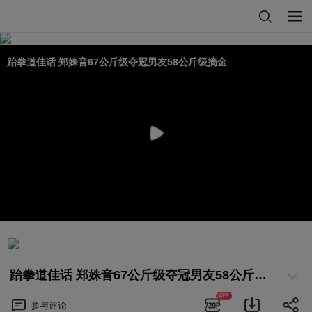
跆拳道佳话 郑姝音67公斤级夺冠男友58公斤级摘金
跆拳道佳话 郑姝音67公斤级夺冠男友58公斤级摘金
APP
参与
评论