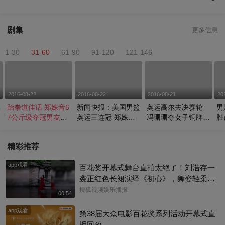
剧集
更多信息
1-30
31-60
61-90
91-120
121-146
2016-08-22
2016-08-22
2016-08-21
20
体
跆拳道佳话 郑姝音6
新闻快报：美国男篮
奥运高尔夫决赛轮
男
7公斤级夺冠男友58
奥运三连冠 郑姝音
冯珊珊夺女子铜牌创
胜
公斤级摘金
夺第25金
造历史
运
精彩推荐
app观看
百花奖开幕式舞台直拍太绝了！刘浩存一
袭正红色长裙演绎《初心》，舞姿轻柔舒
缓，气质干净又大方，整个人闪闪发光，
搜狐视频娱乐播报
00:54
直接被仙气满满的存子美晕啦#百花奖 #刘
app观看
浩存
第38届大众电影百花奖系列活动开幕式直
播回放