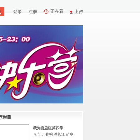
正在看
登录
注册
上传
荐栏目
我为喜剧狂第四季
嘉宾：
蔡明
潘长江
苗阜