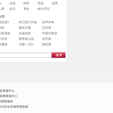
友
访谈
时尚
竞技
选秀
人秀
音乐
养生
娱乐节目
度|
速前进4
对口型大作战
笑声传奇
曲捞
最强大脑
艾伦秀
六夜现场
非诚勿扰
中国式相亲
常完美
爱情保卫战
综艺饭
娱播报
大咖一日行
静距离
息举报中心
联网举报中心
10报警服务
2318文化市场举报热线