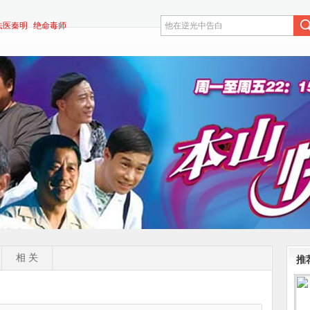
法医秦明
绝命毒师
相 关
推