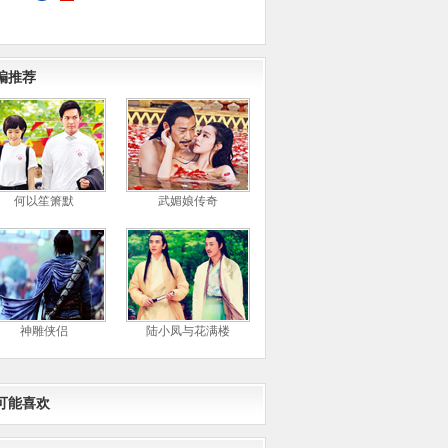
编推荐
何以笙箫默
武媚娘传奇
神雕侠侣
陆小凤与花满楼
可能喜欢