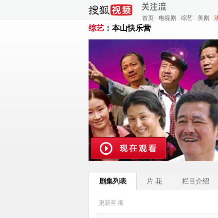
首页
电视剧
综艺
美剧
综艺
：本山快乐营
剧集列表
片 花
栏目介绍
更新至
期