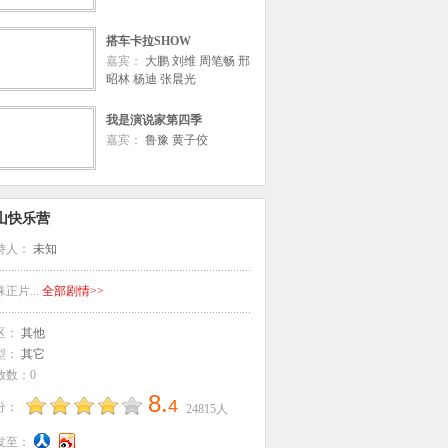
搭车卡拉SHOW
嘉宾：
大鹏
刘维
周笔畅
邢
昭林
杨迪
张晨光
我是演说家第四季
嘉宾：
鲁豫
黄子佼
山快乐营
持人：
未知
正片...
全部剧情>>
区：
其他
型：
其它
放数：0
8
.
4
分：
24815
人
发至：