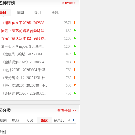
艺排行榜
TOP50>>
每日
每周
每月
全部
《谢谢你来了2026》202608..
2571
陈瑶上综艺前请教曾舜晞唱..
1886
乔振宇辨认双胞胎姐妹险崩..
1269
董宝石分享rapper育儿新理..
1264
《搜狐号·深谈》20260804 ..
1074
《金牌调解2026》20260804..
914
《选择2026》20260804 千里..
763
《美好智造社》20251231 杜..
735
《养生堂2026》20260804 小..
596
《金牌调解2026》20260803..
456
艺分类
查看全部>>
视剧
电影
动漫
综艺
纪录片
公开课
原创
签|