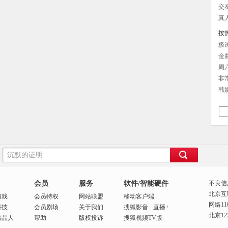
交
真
按热
极
金
周
非
韩
会员
服务
软件/智能硬件
不良信
北京互
游戏
会员特权
网站联盟
移动客户端
网络1
科技
会员剧场
关于我们
搜狐影音
直播+
北京1
出品人
帮助
版权投诉
搜狐视频TV版