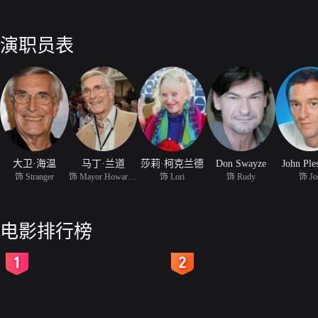
演职员表
大卫·海温
马丁·兰道
莎莉·柯克兰德
Don Swayze
John Ple
饰 Stranger
饰 Mayor Howard Bains
饰 Lori
饰 Rudy
饰 Jo
电影排行榜
2
3