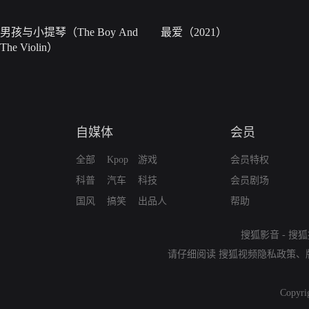
男孩与小提琴（The Boy And
最爱（2021）
The Violin）
自媒体
会员
全部
Kpop
游戏
会员特权
科普
汽车
科技
会员剧场
国风
搞笑
出品人
帮助
搜狐影音
-
搜狐
请仔细阅读
搜狐视频隐私政策
、
Copyri