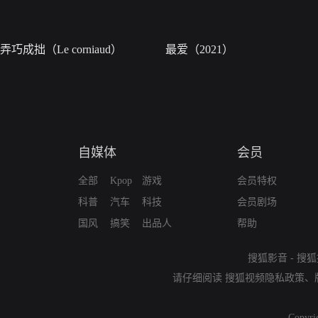
弄巧成拙（Le corniaud）
最爱（2021）
自媒体
会员
全部
Kpop
游戏
会员特权
科普
汽车
科技
会员剧场
国风
搞笑
出品人
帮助
搜狐影音
-
搜狐
请仔细阅读
搜狐视频隐私政策
、
Copyri