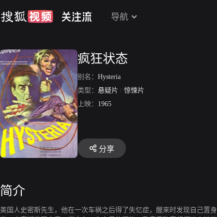
导航
疯狂状态
别名：
Hysteria
类型：
悬疑片
/
惊悚片
上映：
1965
分享
简介
美国人史密斯先生，他在一次车祸之后得了失忆症，醒来时发现自己置身