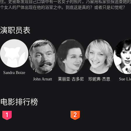
住。史密斯发现自己口袋中有一名女子的照片，乃雇用私家侦探追查她的
个女人的尸体出现在他的浴室之中。到底这是真的？或者只是幻觉呢？
演职员表
Sandra Boize
John Arnatt
莱丽亚·古多尼
珍妮弗·杰恩
Sue Ll
电影排行榜
2
3