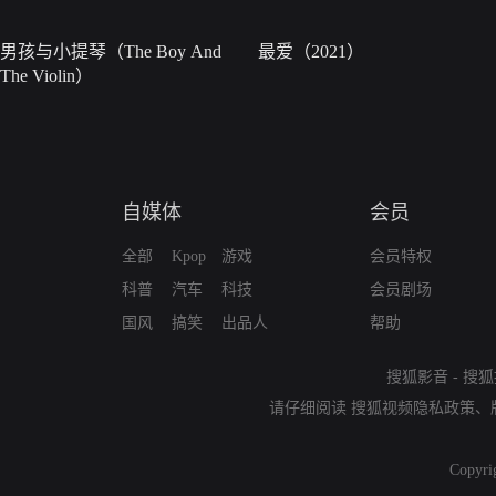
男孩与小提琴（The Boy And
最爱（2021）
The Violin）
自媒体
会员
全部
Kpop
游戏
会员特权
科普
汽车
科技
会员剧场
国风
搞笑
出品人
帮助
搜狐影音
-
搜狐
请仔细阅读
搜狐视频隐私政策
、
Copyri