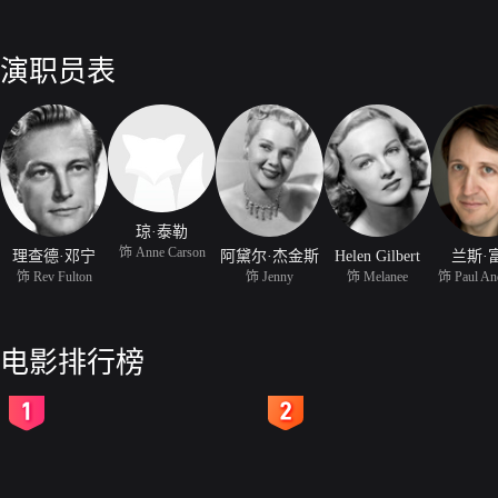
演职员表
琼·泰勒
饰 Anne Carson
理查德·邓宁
阿黛尔·杰金斯
Helen Gilbert
兰斯·
饰 Rev Fulton
饰 Jenny
饰 Melanee
饰 Paul An
电影排行榜
2
3