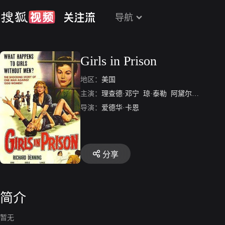
导航
Girls in Prison
地区：
美国
主演：
理查德·邓宁
琼·泰勒
阿黛尔·杰金斯
H
导演：
爱德华·卡恩
分享
简介
暂无