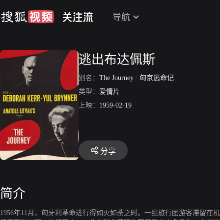
导航
逃出布达佩斯
别名：
The Journey
/
匈京逃命记
类型：
爱情片
上映：
1959-02-19
分享
简介
1956年11月，匈牙利革命进行得如火如荼之时。一组旅行团游客滞留