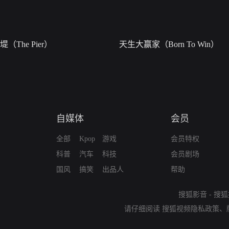
堤（The Pier）
天生大赢家（Born To Win）
自媒体
会员
全部
Kpop
游戏
会员特权
科普
汽车
科技
会员剧场
国风
搞笑
出品人
帮助
搜狐影音
-
搜狐
请仔细阅读
搜狐视频隐私政策
、