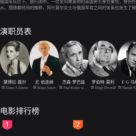
俄国军队拦下。旅行团中，一位名叫弗莱明的英国男士身负重伤，身份扑
从。而随着时间的推移，阿什莫尔女士与俄国军官之间的关系也发生了微
演职员表
黛博拉·蔻尔
尤·伯连纳
杰森·罗巴兹
罗伯特·莫利
E·G·
饰 Diana Ashmore
饰 Major Surov
饰 Paul Kedes (as Jason
饰 Hugh Deverill
电影排行榜
2
3