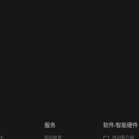
服务
软件/智能硬件
权
网站联盟
移动客户端