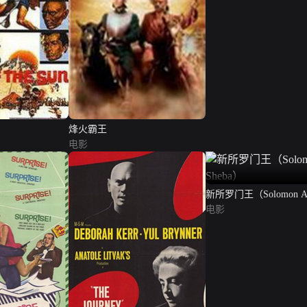
烽火霸王
电影
新所罗门王（Solomon A
Sheba）
电影