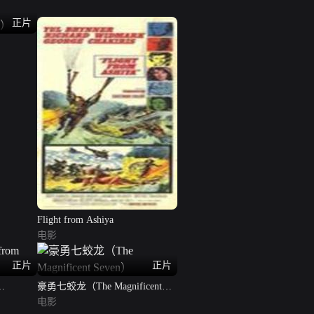
正片
Flight from Ashiya
电影
正片
正片
豪勇七蛟龙（The Magnificent
Seven）
电影