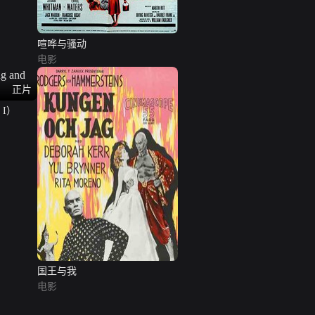
喧哗与骚动
电影
正片
 I）
国王与我
电影