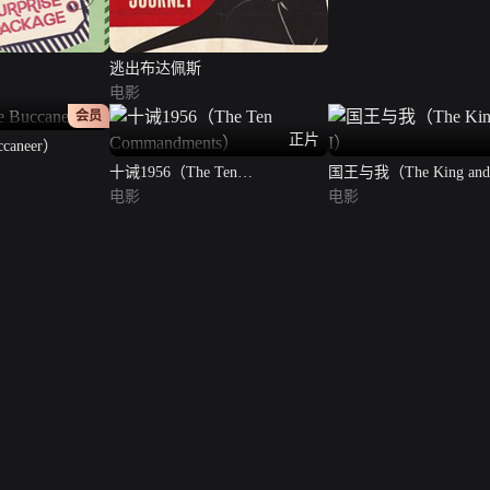
逃出布达佩斯
电影
正片
会员
正片
caneer）
十诫1956（The Ten
国王与我（The King and
Commandments）
电影
电影