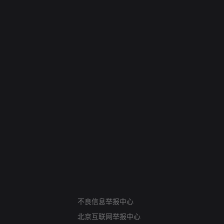
网络暴力有害信息举报
12318 文化市场举报
不良信息举报中心
算法推荐专项举报
北京互联网举报中心
亚运会举报专区