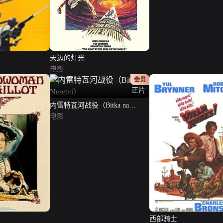
天边的灯光
电影
会员
正片
内雷特瓦河战役（Bitka na
Neretvi）
电影
西部骑士