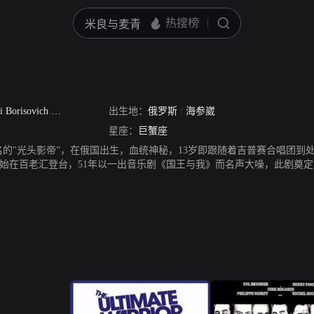
 Borisovich Bryner
出生地：
俄罗斯
/
海参崴
星座：
巨蟹座
名的"光头影帝”，在俄国出生，血统神秘，13岁即跟随着吉普赛合唱团
开始在百老汇登台，51年以一出音乐剧《国王与我》而名声大噪，此剧奠