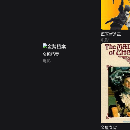
盗宝智多星
电影
金鹅档案
电影
金屋春宵