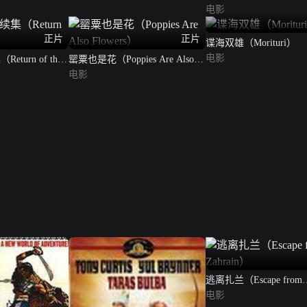
电影
正片
正片
谍海双雄（Morituri）
电影
turn of the
罂粟也是花（Poppies Are Also
Flowers）
电影
逃离扎兰（Escape from
Zahrain）
电影