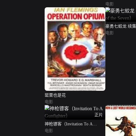
电影
豪勇七蛟龙 续集（Re
Seven）
电影
罂栗也是花
电影
正片
神枪镖客（Invitation To A
Gunfighter）
电影