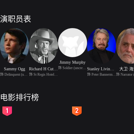
演职员表
Jimmy Murphy
饰 Soldier (uncredited)
Sammy Ogg
Richard H Cutting
Stanley Livingston
大卫·
饰 Delinquent (uncredit
饰 St Regis Hotel Clerk
饰 Peter Bannerman (unc
电影排行榜
2
3