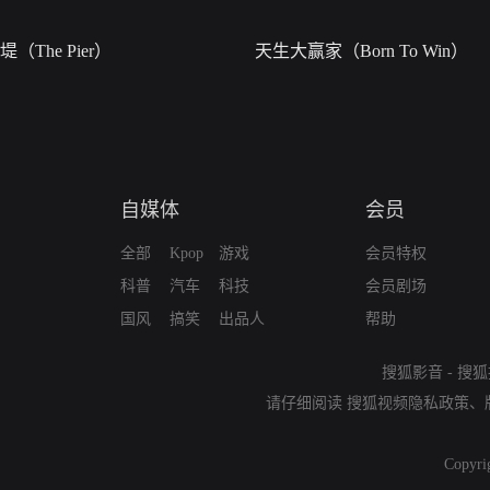
堤（The Pier）
天生大赢家（Born To Win）
自媒体
会员
全部
Kpop
游戏
会员特权
科普
汽车
科技
会员剧场
国风
搞笑
出品人
帮助
搜狐影音
-
搜狐
请仔细阅读
搜狐视频隐私政策
、
Copyri