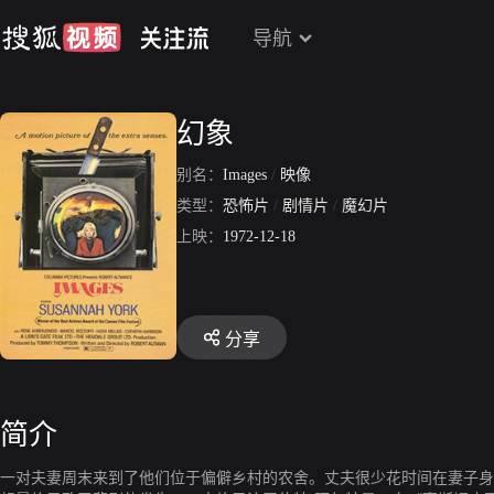
导航
幻象
别名：
Images
/
映像
类型：
恐怖片
/
剧情片
/
魔幻片
上映：
1972-12-18
分享
简介
一对夫妻周末来到了他们位于偏僻乡村的农舍。丈夫很少花时间在妻子身