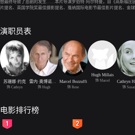
想最终导致了悲剧的发生……本片导演罗伯特·阿尔特曼，自《高斯福庄
片提名、英国学院奖最佳摄影提名、戛纳国际电影节最佳影片提名、金球
演职员表
Hugh Millais
饰 Marcel
苏珊娜·约克
雷内·奥博诺伊斯
Marcel Bozzuffi
饰 Cathryn
饰 Hugh
饰 Rene
饰 Susa
电影排行榜
2
3