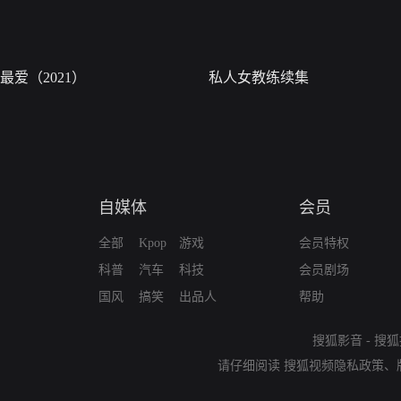
最爱（2021）
私人女教练续集
自媒体
会员
全部
Kpop
游戏
会员特权
科普
汽车
科技
会员剧场
国风
搞笑
出品人
帮助
搜狐影音
-
搜狐
请仔细阅读
搜狐视频隐私政策
、