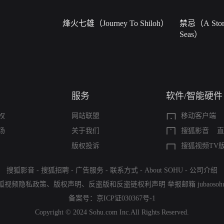
烽火七雄（Journey To Shiloh）
禁忌（A Story
Seas）
服务
软件/智能硬件
权
网站联盟
移动客户端
场
关于我们
搜狐影音
直
版权投诉
搜狐视频TV
搜狐影音
-
搜狐招聘
-
广告服务
-
联系方式
-
About SOHU
-
公司介绍
狐视频隐私政策
、
版权声明
、
反盗版和反盗链权利声明
举报邮箱
jubaoso
备案号：
京ICP证030367号-1
Copyright © 2024 Sohu.com Inc.All Rights Reserved.