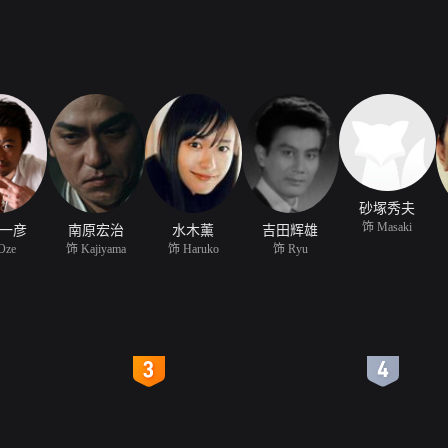
砂塚秀夫
饰 Masaki
一彦
南原宏治
水木薰
吉田辉雄
Oze
饰 Kajiyama
饰 Haruko
饰 Ryu
4
5