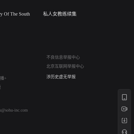
 Of The South
私人女教练续集
小二黑结
网络暴力有害信息举报
12318 文化市场举报
不良信息举报中心
算法推荐专项举报
北京互联网举报中心
亚运会举报专区
涉历史虚无举报
播+
网络谣言信息专项
版
涉政举报入口
涉未成年人举报
清朗自媒体乱象举报
hu@sohu-inc.com
涉民族宗教有害信息举报
清朗·生活服务类内容举报
清朗春节网络环境整治