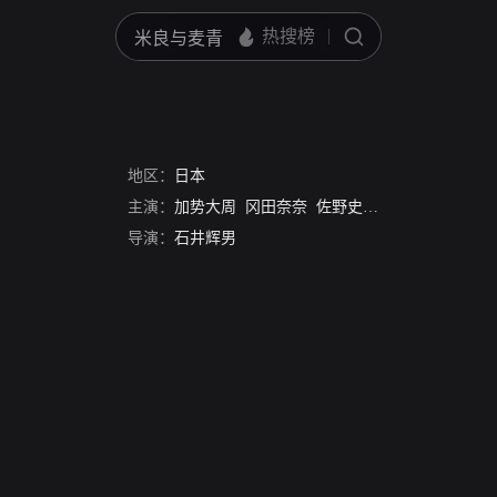
地区：
日本
主演：
加势大周
冈田奈奈
佐野史郎
金山一彦
南原
导演：
石井辉男