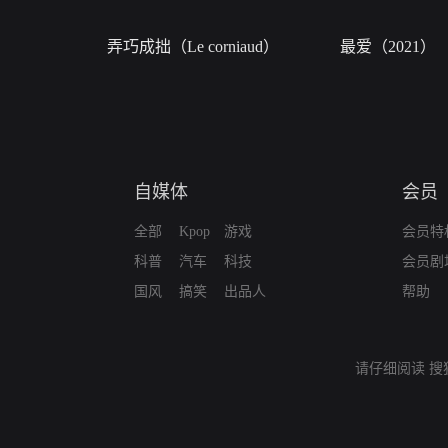
弄巧成拙（Le corniaud）
最爱（2021）
自媒体
会员
全部
Kpop
游戏
会员特
科普
汽车
科技
会员剧
国风
搞笑
出品人
帮助
请仔细阅读
搜