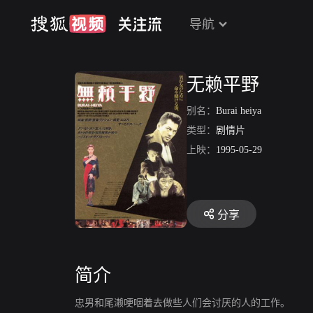
导航
无赖平野
别名：
Burai heiya
类型：
剧情片
上映：
1995-05-29
分享
简介
忠男和尾濑哽咽着去做些人们会讨厌的人的工作。