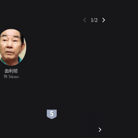
1/2
由利彻
饰 Takano
6
7