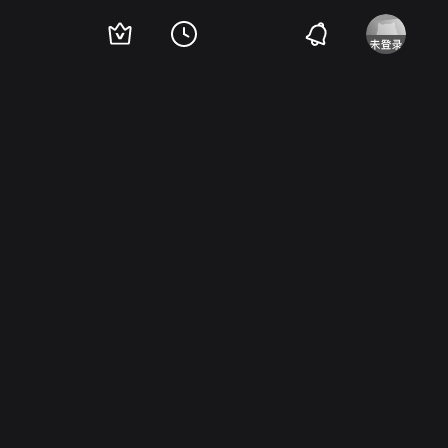
宏治
水木薰
吉田辉雄
砂塚秀夫
由利彻
县森鱼
麻生真宫子
长谷川待