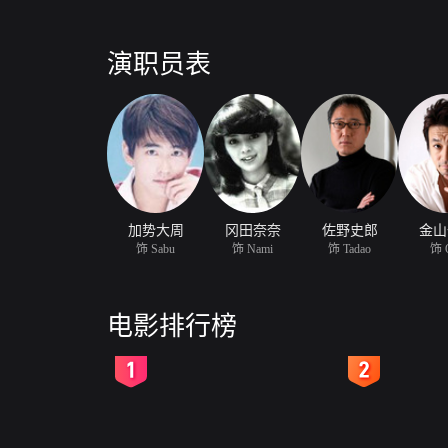
演职员表
加势大周
冈田奈奈
佐野史郎
金山
饰 Sabu
饰 Nami
饰 Tadao
饰 
电影排行榜
2
3