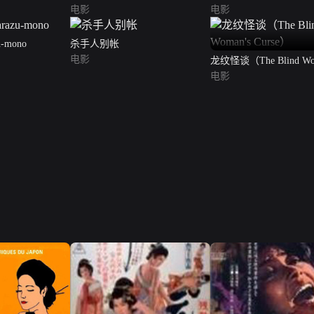
电影
电影
u-mono
杀手人别帐
电影
龙纹怪谈（The Blind Wo
Curse）
电影