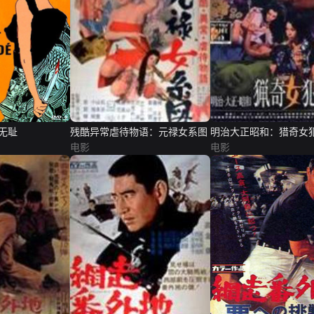
无耻
残酷异常虐待物语：元禄女系图
明治大正昭和：猎奇女
电影
电影