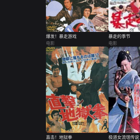
爆发！暴走游戏
暴走的季节
电影
电影
直击！地狱拳
极道女流氓传说