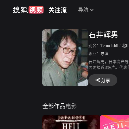
导航
石井辉男
别名：
Teruo Ishii
/
北
职业：
导演
石井辉男，日本高产导
男更接近B级片。代表
分享
全部作品
电影