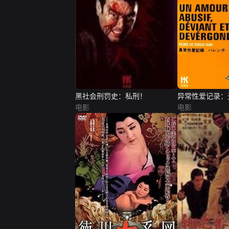
黑社会刑罚史：私刑！
异常性爱记录：
电影
电影