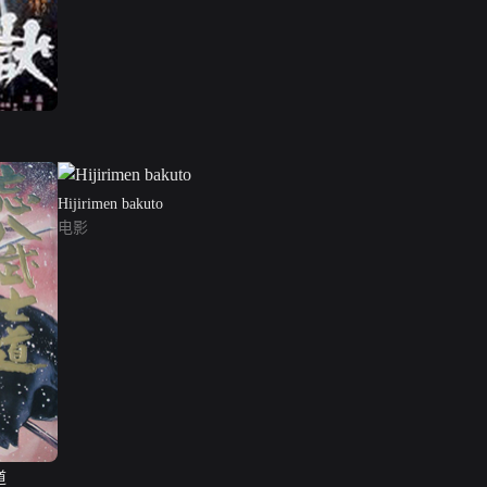
Hijirimen bakuto
电影
道