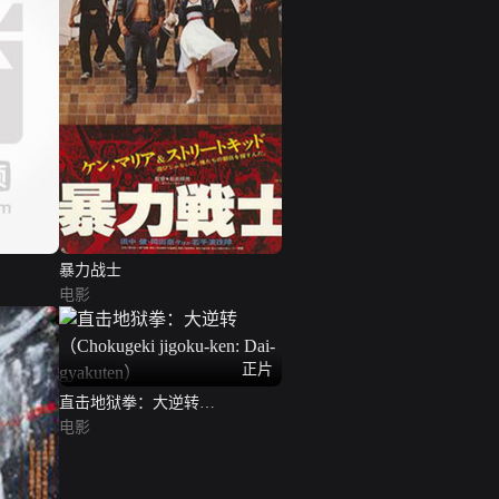
暴力战士
电影
正片
直击地狱拳：大逆转
（Chokugeki jigoku-ken: Dai-
电影
gyakuten）