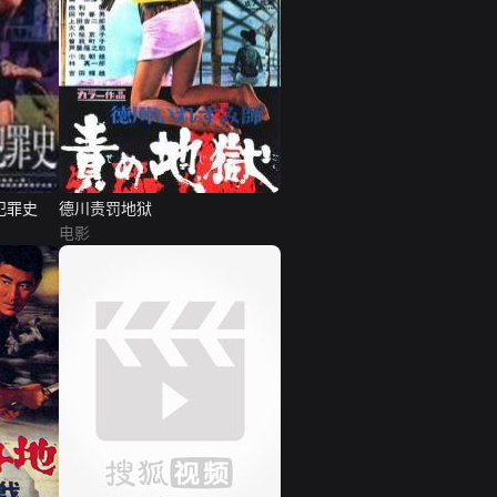
犯罪史
德川责罚地狱
电影