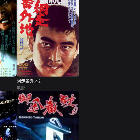
网走番外地2
电影