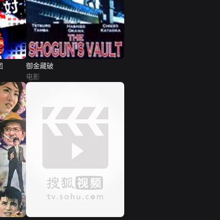
团
御金藏破
电影