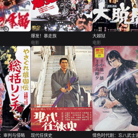
爆发！暴走族
大越狱
电影
电影
：审判与侵略
现代任侠史
情色时代剧：忘八武士