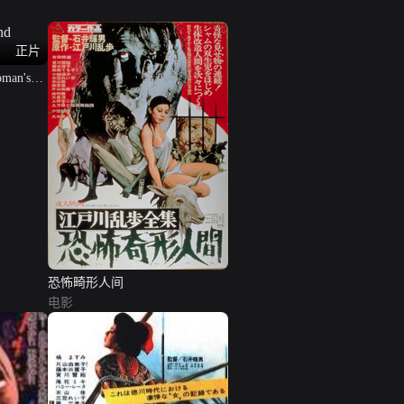
正片
man's
恐怖畸形人间
电影