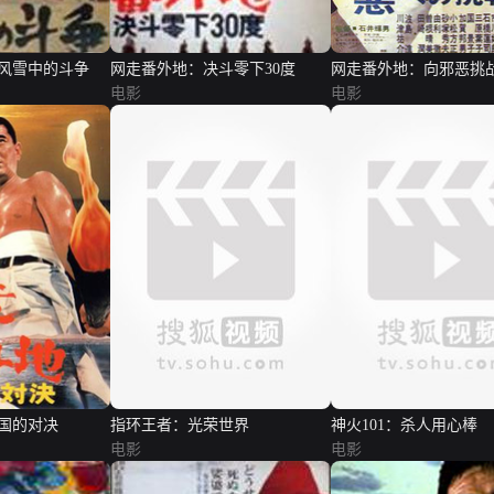
风雪中的斗争
网走番外地：决斗零下30度
网走番外地：向邪恶挑
电影
电影
国的对决
指环王者：光荣世界
神火101：杀人用心棒
电影
电影