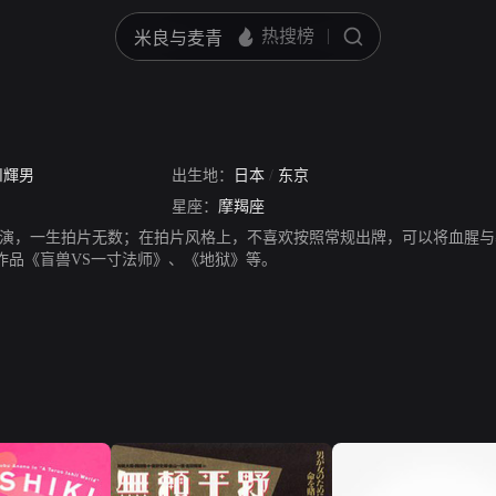
川輝男
出生地：
日本
/
东京
星座：
摩羯座
演，一生拍片无数；在拍片风格上，不喜欢按照常规出牌，可以将血腥与
作品《盲兽VS一寸法师》、《地狱》等。