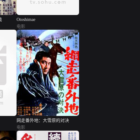
战
Otoshimae
电影
网走番外地：大雪原的对决
电影