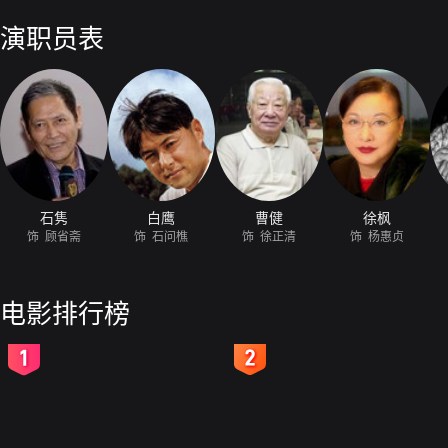
圆借超度亡灵之机把杨带回寺中。杨为顾生下一子，东厂一发现后派许显
后，慧圆赶到，又是一场苦战--慧圆受创，许坠崖而死；慧圆修成正果，
演职员表
石隽
白鹰
曹健
徐枫
饰 顾省斋
饰 石问樵
饰 徐正清
饰 杨惠贞
电影排行榜
2
3