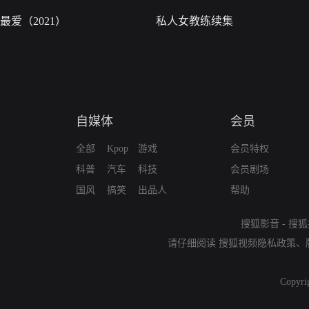
最爱（2021）
私人女教练续集
自媒体
会员
全部
Kpop
游戏
会员特权
科普
汽车
科技
会员剧场
国风
搞笑
出品人
帮助
搜狐影音
-
搜狐
请仔细阅读
搜狐视频隐私政策
、
Copyri