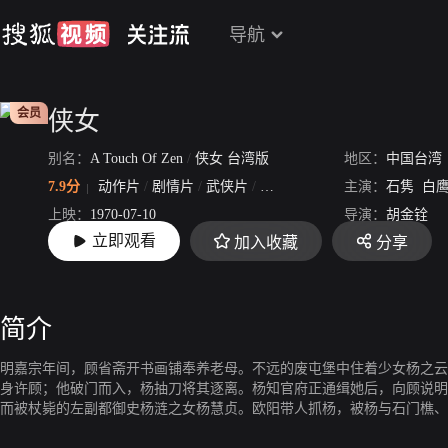
导航
会员
侠女
别名：
A Touch Of Zen
/
侠女 台湾版
地区：
中国台湾
7.9分
动作片
/
剧情片
/
武侠片
/
古装片
主演：
石隽
白
上映：
1970-07-10
导演：
胡金铨
立即观看
加入收藏
分享
片长：
178分45秒
简介
明嘉宗年间，顾省斋开书画铺奉养老母。不远的废屯堡中住着少女杨之云
身许顾；他破门而入，杨抽刀将其逐离。杨知官府正通缉她后，向顾说明
而被杖毙的左副都御史杨涟之女杨慧贞。欧阳带人抓杨，被杨与石门樵、
命。顾设计散布屯堡有鬼，东厂门达督率人夜攻屯堡，果见鬼影迭现，杨