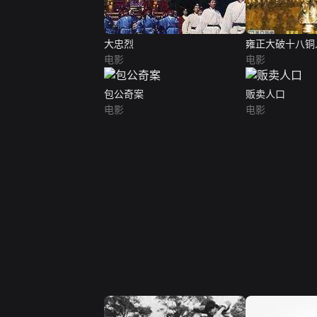
大忠烈
雍正大破十八铜
电影
电影
包公奇案
贩卖人口
电影
电影