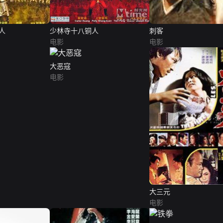
人
少林寺十八铜人
刺客
电影
电影
大恶寇
电影
大三元
电影