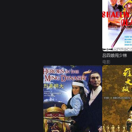
吕四娘闯少林
电影