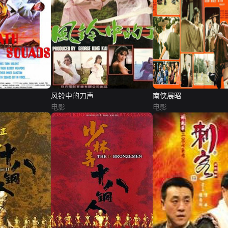
风铃中的刀声
南侠展昭
电影
电影