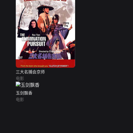
三大名捕会京师
电影
玉剑飘香
电影