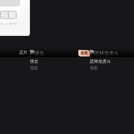
正片
正片
会员
侠女
武林龙虎斗
电影
电影