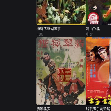
神鹰飞燕蝴蝶掌
寒山飞狐
电影
电影
翡翠狐狸
玲珑玉手剑玲珑