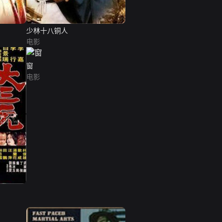
少林十八铜人
电影
窗
电影