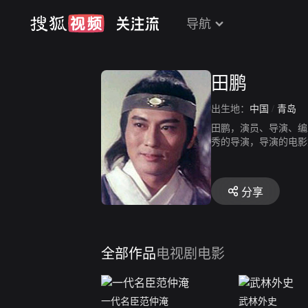
导航
田鹏
出生地：
中国
/
青岛
田鹏，演员、导演、编
秀的导演，导演的电影
《冷面杀手》、《刺客
分享
全部作品
电视剧
电影
一代名臣范仲淹
武林外史