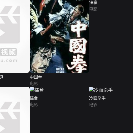
铁拳
电影
道
中国拳
电影
擂台
冷面杀手
电影
电影