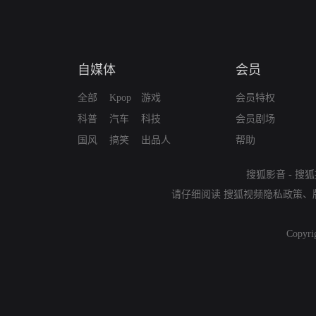
自媒体
会员
全部
Kpop
游戏
会员特权
科普
汽车
科技
会员剧场
国风
搞笑
出品人
帮助
搜狐影音
-
搜狐
请仔细阅读
搜狐视频隐私政策
、
Copyri