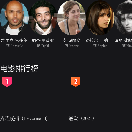
埃里克·朱多尔
朗齐·贝迪亚
安·玛丽文
杰拉尔丁·纳卡什
饰 Le vigile
饰 Djalil
饰 Justine
饰 Sophie
饰 Nic
电影排行榜
2
3
弄巧成拙（Le corniaud）
最爱（2021）