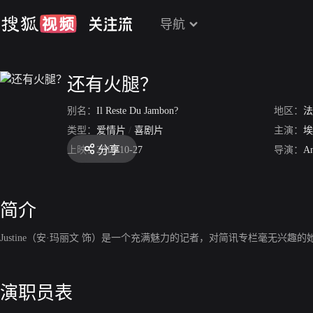
导航
还有火腿？
别名：
Il Reste Du Jambon?
地区：
法
类型：
爱情片
/
喜剧片
主演：
埃
分享
上映：
2010-10-27
导演：
An
简介
Justine（安·玛丽文 饰）是一个充满魅力的记者，对简讯专栏毫无
演职员表