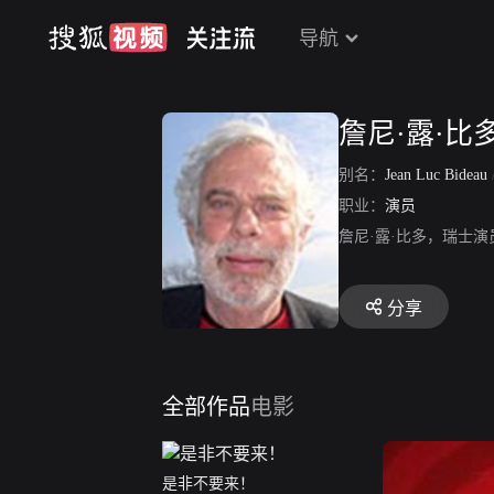
导航
詹尼·露·比
别名：
Jean Luc Bideau
职业：
演员
詹尼·露·比多，瑞士
分享
全部作品
电影
是非不要来！