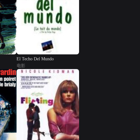
El Techo Del Mundo
电影