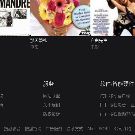
那天婚礼
自由先生
电影
电影
服务
软件/智能硬件
权
网站联盟
移动客户端
场
关于我们
搜狐影音
直
版权投诉
搜狐视频TV
搜狐影音
-
搜狐招聘
-
广告服务
-
联系方式
-
About SOHU
-
公司介绍