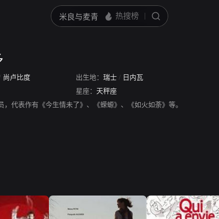
多
/
尚卢比度
出生地：
瑞士
/
日内瓦
星座：
天秤座
演员，代表作有《今生情未了》、《蝾螈》、《如火如荼》等。