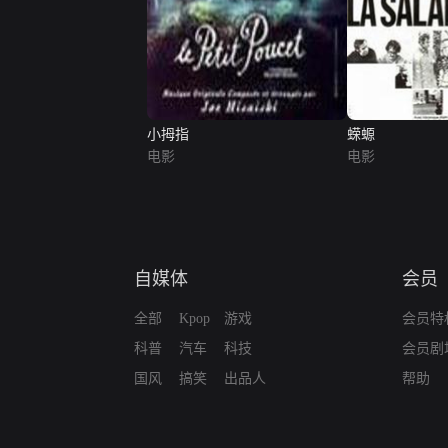
小拇指
蝾螈
电影
电影
自媒体
会员
全部
Kpop
游戏
会员特
科普
汽车
科技
会员剧
国风
搞笑
出品人
帮助