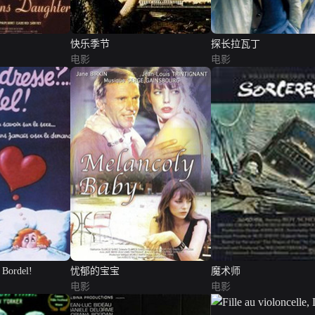
快乐季节
探长拉瓦丁
电影
电影
. Bordel!
忧郁的宝宝
魔术师
电影
电影