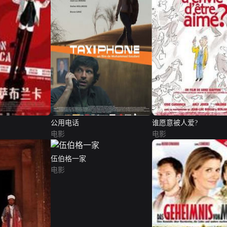
公用电话
谁愿意被人爱?
电影
电影
伍伯格一家
电影