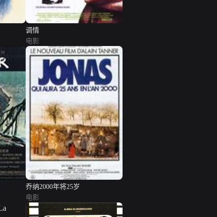
调情
电影
乔纳2000年将25岁
电影