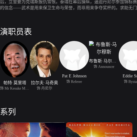
后，立誓要为克瑞斯报仇雪恨。泰瑞在幕后操纵，逼迫丹尼尔参加锦标赛
的信念——武术是用来保卫生命与荣誉，而非用来争夺奖杯的。求助无门
道的真谛。
演职员表
布鲁斯·马尔穆斯
饰 Announcer
Pat E Johnson
Eddie S
饰 Referee
饰 Bysta
帕特·莫里塔
拉尔夫·马奇奥
饰 Mr Kesuke Miyagi
饰 丹尼尔
系列