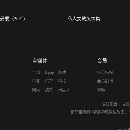
最爱（2021）
私人女教练续集
自媒体
会员
全部
Kpop
游戏
会员特权
科普
汽车
科技
会员剧场
国风
搞笑
出品人
帮助
搜狐影音
-
搜狐
请仔细阅读
搜狐视频隐私政策
、
Copyri