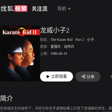
导航
龙威小子2
别名：
The Karate Kid
/
Part 2
/
小子难缠续集
/
类型：
爱情片
/
动作片
上映：
1986-06-19
立即观看
分享
简介
在宫城先生的指导下，丹尼尔在空手道锦标赛上打败了克瑞斯的学生，获