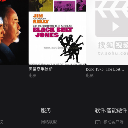
黑带高手琼斯
Bond 1973: The Lost
电影
Documentary
电影
服务
软件/智能硬件
权
网站联盟
移动客户端