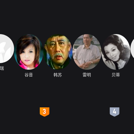
瑞
谷音
韩苏
雷明
贝蒂
4
5