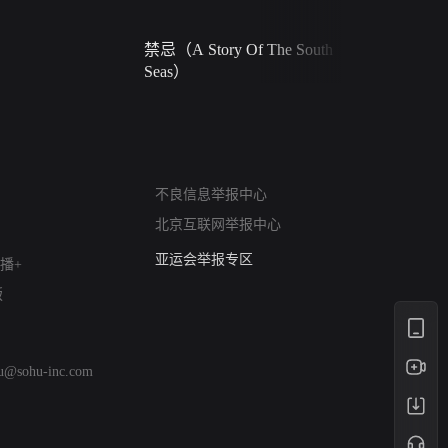
禁忌（A Story Of The South
火球（Ball 
Seas）
网络暴力有害信息举报
不良信息举报中心
12318 文化市场举报
北京互联网举报中心
算法推荐专项举报
亚运会举报专区
播+
涉历史虚无举报
版
网络谣言信息专项
涉政举报入口
涉未成年人举报
hu@sohu-inc.com
清朗自媒体乱象举报
涉民族宗教有害信息举报
清朗·生活服务类内容举报