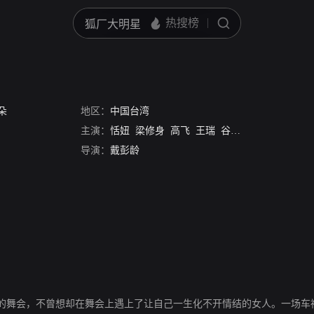
朵
地区：
中国台湾
主演：
恬妞
梁修身
高飞
王瑞
谷音
韩苏
雷明
贝
导演：
戴彭龄
的舞会，不曾想却在舞会上遇上了让自己一生化不开情结的女人。一场车