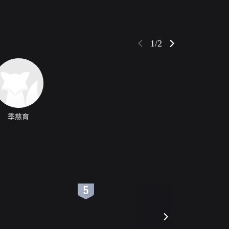
1/2
季慈育
6
7