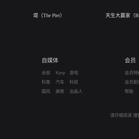
堤（The Pier）
天生大赢家（Bor
自媒体
会员
全部
Kpop
游戏
会员特
科普
汽车
科技
会员剧
国风
搞笑
出品人
帮助
请仔细阅读
搜