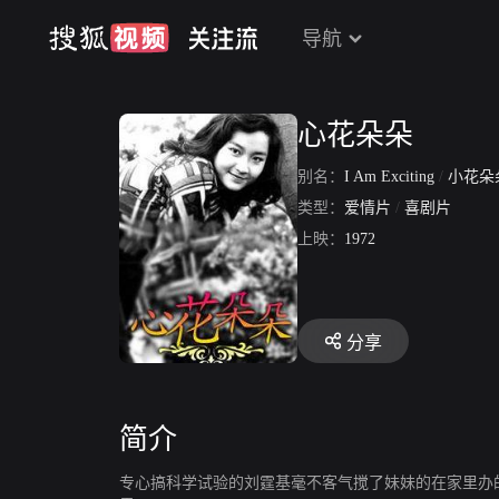
导航
心花朵朵
别名：
I Am Exciting
/
小花朵
类型：
爱情片
/
喜剧片
上映：
1972
分享
简介
专心搞科学试验的刘霆基毫不客气搅了妹妹的在家里办