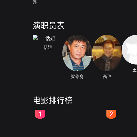
界……
演职员表
恬妞
王
梁修身
高飞
电影排行榜
2
3