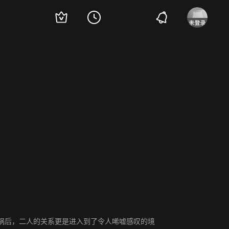
蒂
季慈育
谢自生
祸后，二人的关系更是进入到了令人唏嘘感叹的境