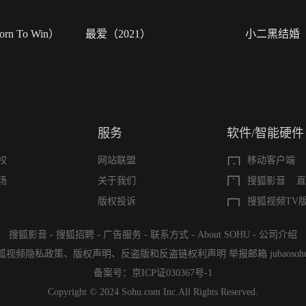
n To Win）
最爱（2021）
小二黑结婚
服务
软件/智能硬件
权
网站联盟
移动客户端
场
关于我们
搜狐影音
直
版权投诉
搜狐视频TV
搜狐影音
-
搜狐招聘
-
广告服务
-
联系方式
-
About SOHU
-
公司介绍
狐视频隐私政策
、
版权声明
、
反盗版和反盗链权利声明
举报邮箱
jubaoso
备案号：
京ICP证030367号-1
Copyright © 2024 Sohu.com Inc.All Rights Reserved.