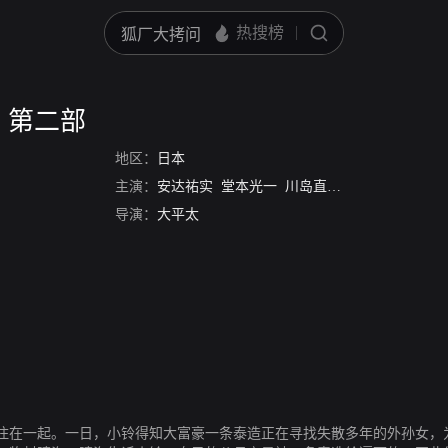
 第二部
地区：
日本
主演：
安达祐实
堂本光一
川岛直美
草剪刚
中山亚
导演：
大平太
住在一起。一日，小铃得知大富豪一条泰造正在寻找失散多年的外孙女，