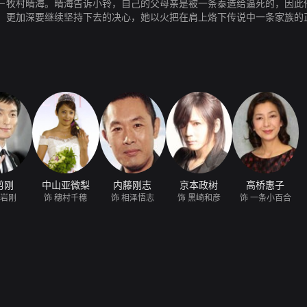
－牧村晴海。晴海告诉小铃，自己的父母亲是被一条泰造给逼死的，因此
，更加深要继续坚持下去的决心，她以火把在肩上烙下传说中一条家族的正
女却被卷入了个大的阴谋。
剪刚
中山亚微梨
内藤刚志
京本政树
高桥惠子
黑岩刚
饰 穗村千穗
饰 相泽悟志
饰 黑崎和彦
饰 一条小百合