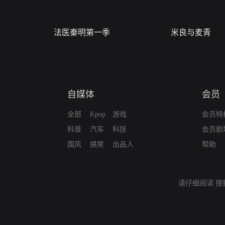
法医秦明第一季
米良与麦青
自媒体
会员
全部
Kpop
游戏
会员特
科普
汽车
科技
会员剧
国风
搞笑
出品人
帮助
请仔细阅读
搜