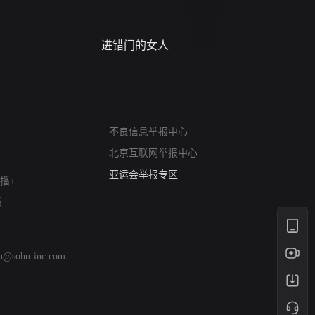
进错门的女人
请君入梦
网络暴力有害信息举报
12318 文化市场举报
不良信息举报中心
算法推荐专项举报
北京互联网举报中心
亚运会举报专区
涉历史虚无举报
播+
网络谣言信息专项
版
涉政举报入口
涉未成年人举报
清朗自媒体乱象举报
hu@sohu-inc.com
涉民族宗教有害信息举报
清朗·生活服务类内容举报
清朗春节网络环境整治