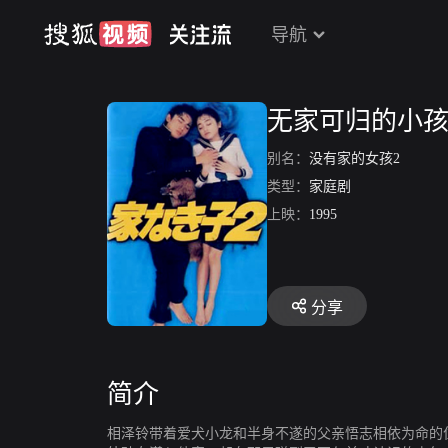
导航
无家可归的小孩
别名：
没有家的女孩2
类型：
家庭剧
上映：
1995
分享
简介
相泽铃带着爱犬小龙和半身不遂的父亲悟志相依为命的