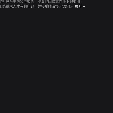
他打算亲手为父母报仇，望着他因恨意而落下的眼泪，
展开
统继承人才有的印记，并接受晴海“死也要死在一起”