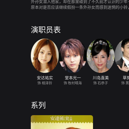
外孙女潜入他家，却在那里碰到了不久前才认识的少年
原本对是否应该继续假扮一条外孙女而感到迷惘的小铃
的握手誓言，正式向一条家宣战……没想到这对少男少
演职员表
安达祐实
堂本光一
川岛直美
草
饰 相泽铃
饰 牧村晴海
饰 石恭子
饰 
系列