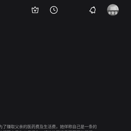
微梨
内藤刚志
京本政树
高桥惠子
为了赚取父亲的医药费及生活费，她佯称自己是一条的