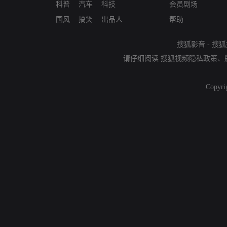
科普
汽车
科技
会员剧场
国风
搞笑
出品人
帮助
搜狐影音
-
搜狐
请仔细阅读
搜狐视频隐私政策
、
Copyri