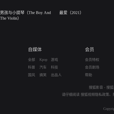
男孩与小提琴（The Boy And
最爱（2021）
The Violin）
自媒体
会员
全部
Kpop
游戏
会员特权
科普
汽车
科技
会员剧场
国风
搞笑
出品人
帮助
搜狐影音
-
搜狐
请仔细阅读
搜狐视频隐私政策
、
Copyri