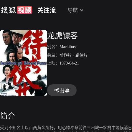
导航
龙虎镖客
别名：
Machibuse
类型：
动作片
/
剧情片
上映：
1970-04-21
分享
简介
受到不知名士以百两黄金所托，用心棒奉命前往三州坡一客栈中等候消息