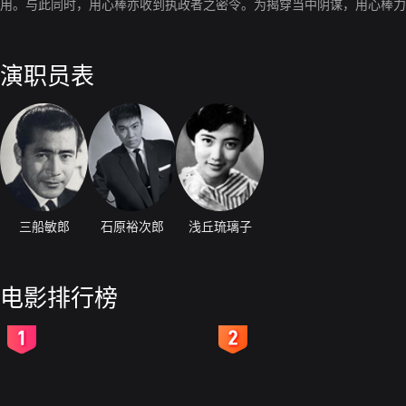
用。与此同时，用心棒亦收到执政者之密令。为揭穿当中阴谋，用心棒力
演职员表
三船敏郎
石原裕次郎
浅丘琉璃子
电影排行榜
2
3