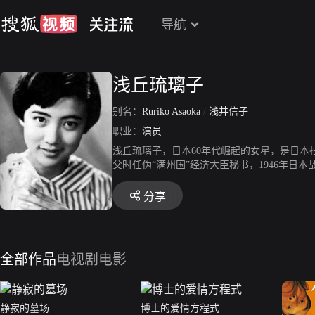
导航
浅丘琉璃子
别名：
Ruriko Asaoka
/
浅井信子
职业：
演员
浅丘琉璃子，日本60年代崛起的女星，是日本拍
父时任伪“满州国”经济大臣秘书，1946年日
中的四集。1973年以《战争和人》中的优秀
分享
全部作品
电视剧
电影
静寂的墓场
博士的爱情方程式