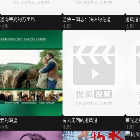
通向荣光的万里路
游侠三国志：铁火的花道
避风港
电影
电影
电影
爱的渴望
有去无回的避风港
荣光之
电影
电影
电影