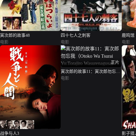
寅次郎的故事48
四十七人之刺客
鹿鸣馆
电影
电影
电影
正片
寅次郎的故事11：寅次郎勿忘我
（Otoko Wa Tsurai Yo:Torajiro
电影
Wasurenagusa）
战争与人3
影子猎