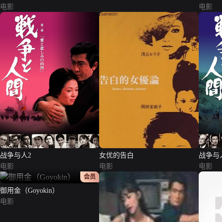
电影
电影
战争与人2
女优的告白
战争与
电影
电影
电影
正片
会员
御用金（Goyokin）
电影