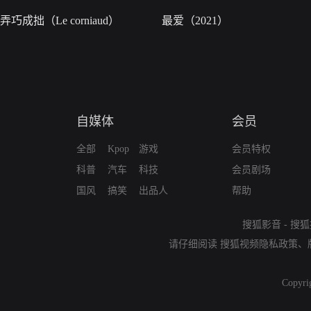
弄巧成拙（Le corniaud）
最爱（2021）
自媒体
会员
全部
Kpop
游戏
会员特权
科普
汽车
科技
会员剧场
国风
搞笑
出品人
帮助
搜狐影音
-
搜狐
请仔细阅读
搜狐视频隐私政策
、
Copyri