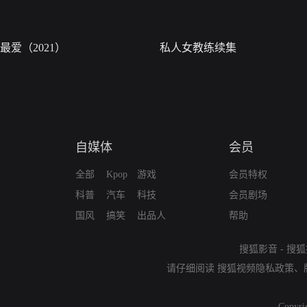
最爱（2021）
私人女教练续集
自媒体
会员
全部
Kpop
游戏
会员特权
科普
汽车
科技
会员剧场
国风
搞笑
出品人
帮助
搜狐影音
-
搜狐
请仔细阅读
搜狐视频隐私政策
、
Copyri