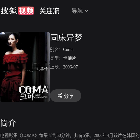
导航
同床异梦
别名：
Coma
类型：
惊悚片
上映：
2006-07
分享
简介
电视影集《COMA》每集长约50分钟，共有5集。2006年4月该片在