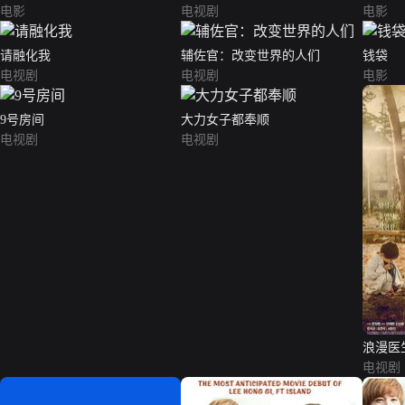
电影
电视剧
电影
请融化我
辅佐官：改变世界的人们
钱袋
电视剧
电视剧
电影
9号房间
大力女子都奉顺
电视剧
电视剧
浪漫医
电视剧