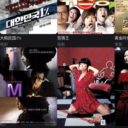
大韩民国1%
竞猜王
黄金时
电影
电影
电影