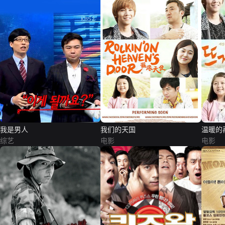
我是男人
我们的天国
温暖的
综艺
电影
电影