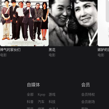
神气的家伙们
黑花
嫉妒的
电影
电影
电影
自媒体
会员
全部
Kpop
游戏
会员特权
科普
汽车
科技
会员剧场