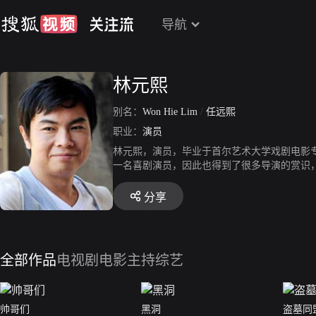
导航
林元熙
别名：
Won Hie Lim
/
任远熙
职业：
演员
林元熙，演员，毕业于首尔艺术大学戏剧电影专
一名喜剧演员，因此也得到了很多导演的赏识
乐》等。
分享
全部作品
电视剧
电影
主持综艺
帅哥们
黑洞
盗墓同