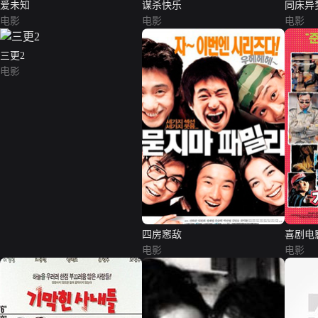
爱未知
谋杀快乐
同床异
电影
电影
电影
三更2
电影
四房窸敌
喜剧电
电影
电影