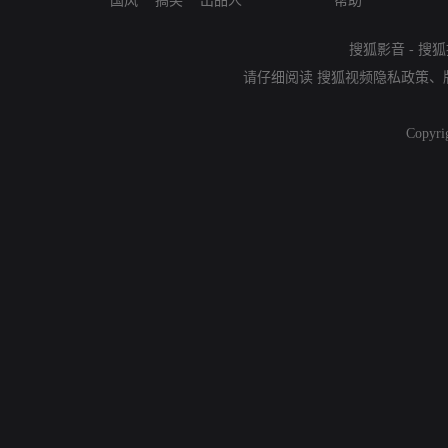
国风
搞笑
出品人
帮助
搜狐影音
-
搜狐
请仔细阅读
搜狐视频隐私政策
、
Copyri