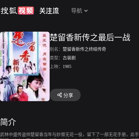
导航
楚留香新传之最后一战
别名：
楚留香新传之终结传奇
类型：
古装剧
上映：
1985
分享
简介
武林中盛传盗帅楚留香当年与妙僧无花一役，留下了一部无花手册，此手