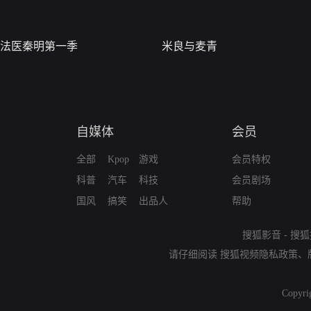
法医秦明第一季
米良与麦青
自媒体
会员
全部
Kpop
游戏
会员特权
科普
汽车
科技
会员剧场
国风
搞笑
出品人
帮助
搜狐影音
-
搜狐
请仔细阅读
搜狐视频隐私政策
、
Copyri