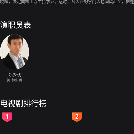
跷蹊，决定向寒山寺主持求证。这时，各大派的掌门人也闻风赶至，把楚
演职员表
郑少秋
饰 楚留香
电视剧排行榜
2
3