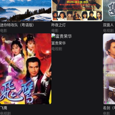
迷你特攻队（粤语版）
昨夜之灯
双面人
电影
电影
电视剧
富贵荣华
电视剧
飞鹰
名剑（
电视剧
电影