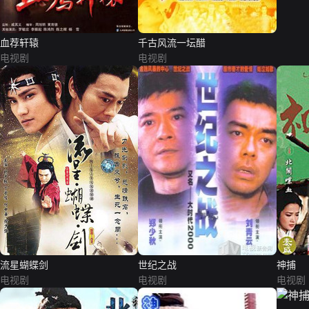
血荐轩辕
千古风流一坛醋
电视剧
电视剧
流星蝴蝶剑
世纪之战
神捕
电视剧
电视剧
电视剧