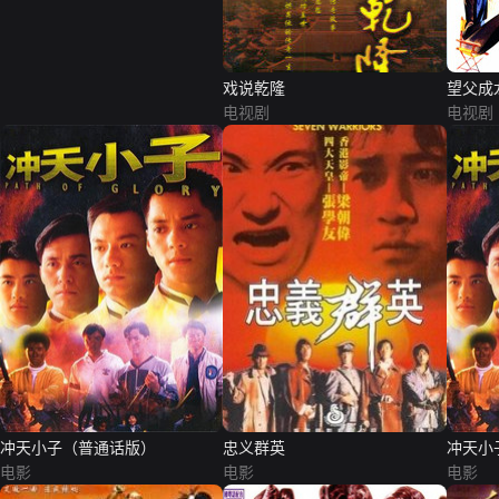
戏说乾隆
望父成
电视剧
电视剧
冲天小子（普通话版）
忠义群英
冲天小
电影
电影
电影