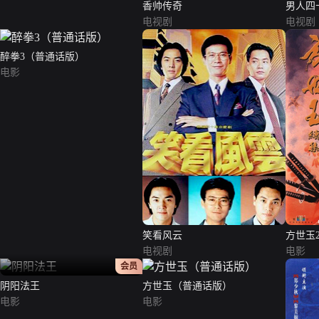
香帅传奇
男人四
电视剧
电视剧
醉拳3（普通话版）
电影
笑看风云
方世玉
电视剧
电影
正片
会员
阴阳法王
方世玉（普通话版）
电影
电影