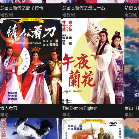
楚留香新传之影子传奇
楚留香新传之最后一战
楚留香
电视剧
电视剧
电视剧
情人看刀
The Demon Fighter
蜀山（
电影
电影
电影