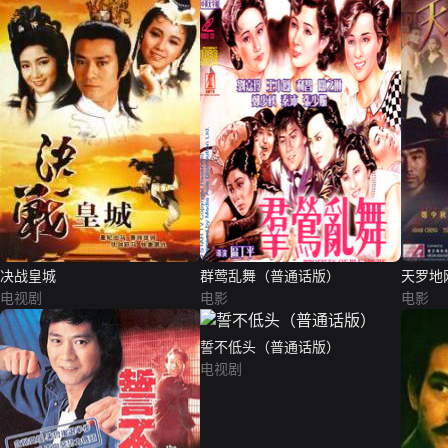
决战皇城
群莺乱舞（普通话版）
天罗地
电视剧
电影
电影
誓不低头（普通话版）
电视剧