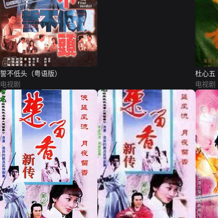
誓不低头（粤语版）
杜心五
电视剧
电视剧