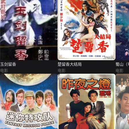
玉剑留香
楚留香大结局
蜀山（
电影
电影
电影