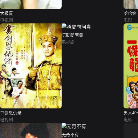
大报复
哈哈笑
电视剧
电影
唔駛問阿貴
电视剧
书剑恩仇录
男人4
电视剧
电影
无奇不有