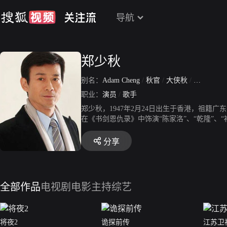
导航
郑少秋
别名：
Adam Cheng
/
秋官
/
大侠秋
/
扮嘢秋
/
职业：
演员
/
歌手
郑少秋，1947年2月24日出生于香港，祖籍广
在《书剑恩仇录》中饰演“陈家洛”、“乾隆”、
“楚留香”。1991年在《戏说乾隆》中饰演“
“丁蟹效应”。2005年在香港红馆举行“郑少秋
分享
角色”，郑少秋一人独揽七个经典角色，同年受邀
他在演艺事业上的成就。2017年为庆祝入行5
出。
全部作品
电视剧
电影
主持综艺
将夜2
诡探前传
江苏卫视