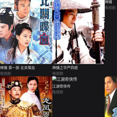
神捕
电视剧
神捕 第一部 北关喋血
神捕之华严四惑
电视剧
电视剧
江湖奇侠传
电视剧