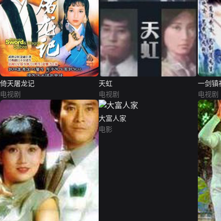
倚天屠龙记
天虹
一剑镇
电视剧
电视剧
电视剧
大富人家
电影