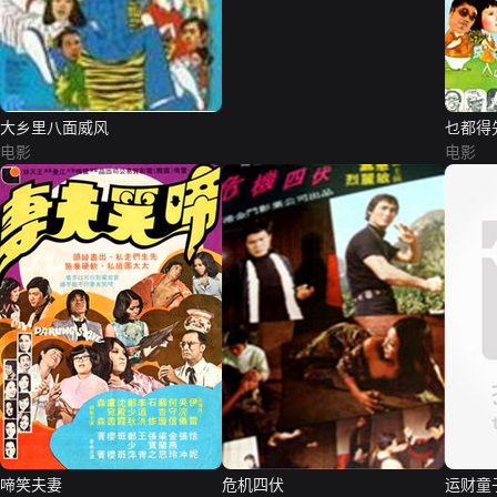
大乡里八面威风
乜都得
电影
电影
啼笑夫妻
危机四伏
运财童