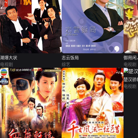
潮爆大状
志云饭局
御用闲
电视剧
综艺
电视剧
楚汉骄
电视剧